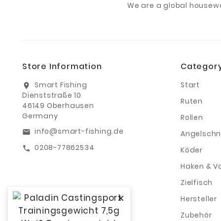
We are a global housew
Store Information
Categor
Smart Fishing
Start
location_on
Dienststraße 10
Ruten
46149 Oberhausen
Germany
Rollen
info@smart-fishing.de
email
Angelschn
0208-77862534
call
Köder
Haken & V
Zielfisch
Hersteller

Zubehör