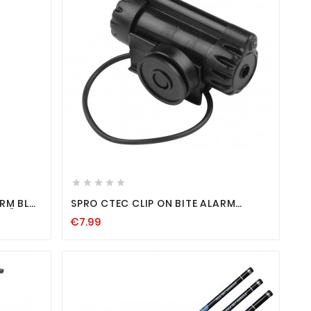









RM BLUE
SPRO CTEC CLIP ON BITE ALARM
STÄRKE
ELEKTRONISCHER BISSANZEIGER
€7.99
SCHNURANZEIGER TON