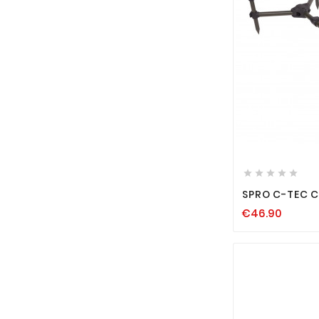






SPRO C-TEC 
KLEIN 3 RUTE
€46.90
DREIBEIN TA