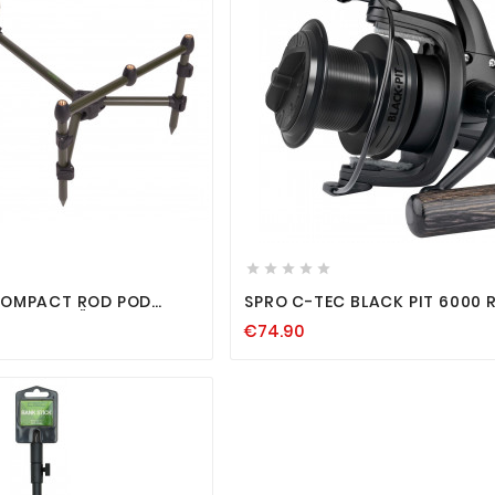












COMPACT ROD POD
SPRO C-TEC BLACK PIT 6000 
N RUTENSTÄNDER
KARPFEN WALLER KARPFENROL
€74.90
SCHE RODPOD
GROSSFISCHROLLE