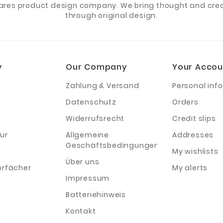
ares product design company. We bring thought and creat
through original design.
y
Our Company
Your Accou
Zahlung & Versand
Personal info
Datenschutz
Orders
Widerrufsrecht
Credit slips
ur
Allgemeine
Addresses
Geschäftsbedingungen
My wishlists
Über uns
orfächer
My alerts
Impressum
Batteriehinweis
Kontakt