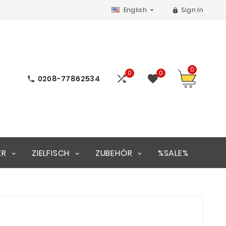
English
Sign In


0
0
0


0208-77862534

ER
ZIELFISCH
ZUBEHÖR
%SALE%