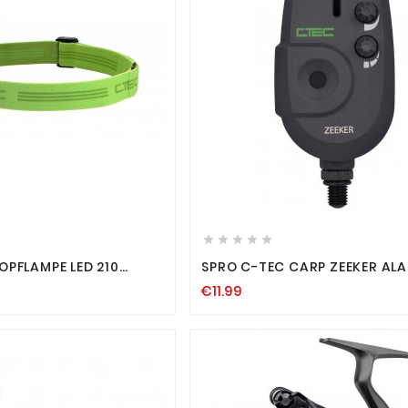












OPFLAMPE LED 210
SPRO C-TEC CARP ZEEKER ALA
ADLAMP STIRNLAMPE
BLAU BISSANZEIGER LED LAUT
€11.99
EN NEU
TON