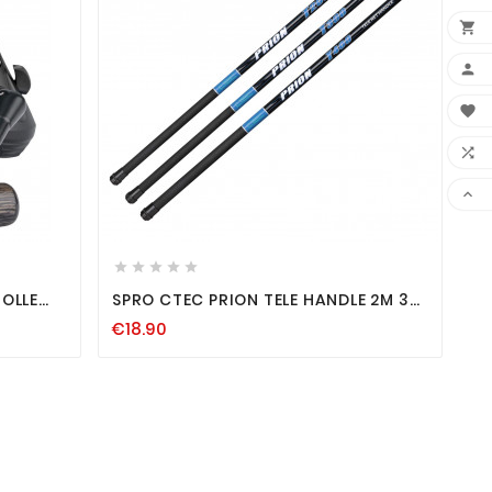














ROLLE
SPRO CTEC PRION TELE HANDLE 2M 3M
LE
4M TELESKOP KESCHERSTAB
€18.90
KESCHERSTANGE KESCHER