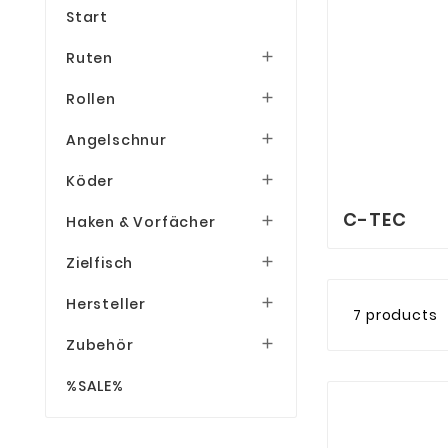
Start
Ruten

Rollen

Angelschnur

Köder

C-TEC
Haken & Vorfächer

Zielfisch

Hersteller

7 products
Zubehör

%SALE%