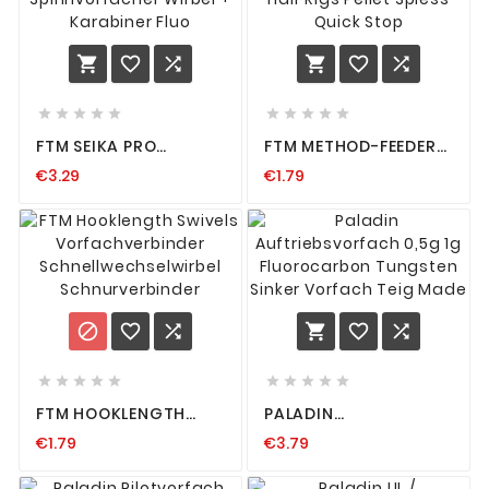
















FTM SEIKA PRO
FTM METHOD-FEEDER
VORFACH
SPEZIAL-
€3.29
€1.79
FLUOROCARBON 60
VORFACHHAKEN HAIR
CM SPINNVORFÄCHER
RIGS PELLET SPIESS
WIRBEL + KARABINER
QUICK STOP
FLUO
















FTM HOOKLENGTH
PALADIN
SWIVELS
AUFTRIEBSVORFACH
€1.79
€3.79
VORFACHVERBINDER
0,5G 1G
SCHNELLWECHSELWIRBEL
FLUOROCARBON
SCHNURVERBINDER
TUNGSTEN SINKER