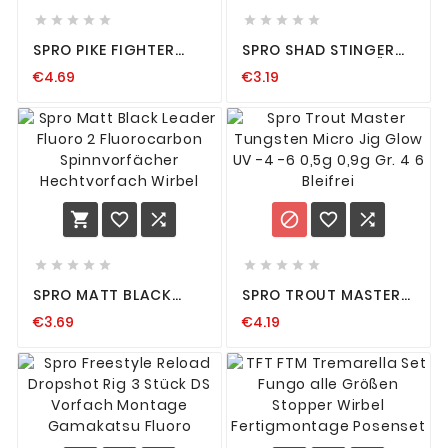










SPRO PIKE FIGHTER
SPRO SHAD STINGER
SUPER MAGNETIC
SPIKE 25MM 20 STÜCK
€4.69
€3.19
STINGER KEEPER 4ER
FÜR GUMMIFISCHE
PACK SCREW IN
SHADS KÖDERFISCHE
STINGERMAGNET
















SPRO MATT BLACK
SPRO TROUT MASTER
LEADER FLUORO 2
TUNGSTEN MICRO JIG
€3.69
€4.19
FLUOROCARBON
GLOW UV -4 -6 0,5G
SPINNVORFÄCHER
0,9G GR. 4 6 BLEIFREI
HECHTVORFACH
WIRBEL