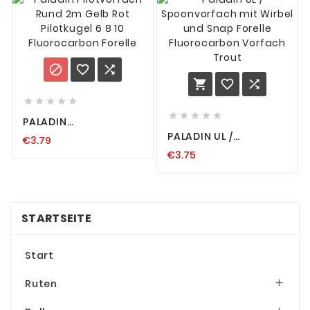
VORFACH TEIG MADE
















PALADIN
PILOTVORFACH RUND
PALADIN UL /
€3.79
2M GELB ROT
SPOONVORFACH MIT
PILOTKUGEL 6 8 10
€3.75
WIRBEL UND SNAP
FLUOROCARBON
FORELLE
FORELLE
FLUOROCARBON
VORFACH TROUT
STARTSEITE
Start
Ruten
