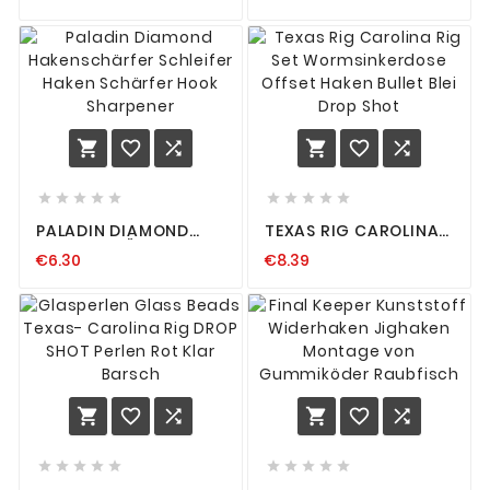
FERTIGES
ZANDER HECHT ANGEL
RAUBFISCHVORFACH
VORFÄCHER
1X7 7X7
















PALADIN DIAMOND
TEXAS RIG CAROLINA
HAKENSCHÄRFER
RIG SET
€6.30
€8.39
SCHLEIFER HAKEN
WORMSINKERDOSE
SCHÄRFER HOOK
OFFSET HAKEN BULLET
SHARPENER
BLEI DROP SHOT















