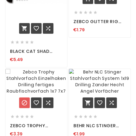





ZEBCO GLITTER RIG
MAKRELENVORFACH



€1.79
MEERESVORFACH
PATERNOSTER
VORFACH GLITTER





BLACK CAT SHAD
CLAW RIG 10 20 30
€5.49
50G GUMMIFISCH
SYSTEM FÜR WALLER
6/0 100KG WELS
















ZEBCO TROPHY
BEHR NLC STINGER
STAHLVORFACH
STAHLVORFACH
€3.39
€1.99
EINZELHAKEN DRILLING
SYSTEM 1X19 DRILLING