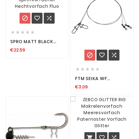








SPRO MATT BLACK
LEADER FLUORO 2
€22.59
FLUOROCARBON



SPINNVORFÄCHER
HECHTVORFACH FLUO





FTM SEIKA WF
VORFACH WOLFRAM
€3.09
PRO VORFÄCHER
TRAGKRAFT SCHNUR
ANGELN RAUBFISCH


