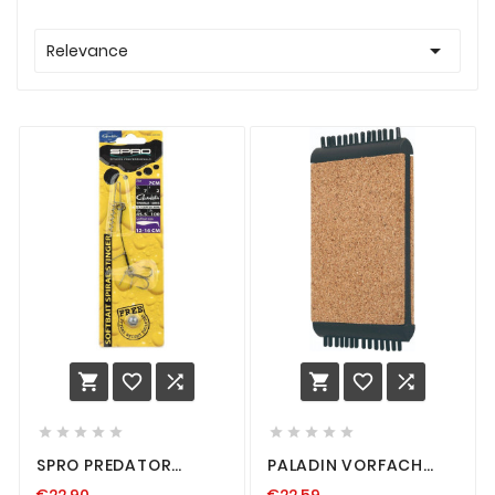

Relevance
















SPRO PREDATOR
PALADIN VORFACH
SOFTBAIT SPIRAL
AUFWICKLER
€22.90
€22.59