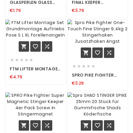
GLASPERLEN GLASS
FINAL KEEPER
BEADS TEXAS-
KUNSTSTOFF
€1.79
€3.79
CAROLINA RIG DROP
WIDERHAKEN
SHOT PERLEN ROT KLAR
JIGHAKEN MONTAGE
BARSCH
VON GUMMIKÖDER
RAUBFISCH
















FTM LIFTER MONTAGE
SET GRUNDMONTAGE
SPRO PIKE FIGHTER
€4.79
AUFTRIEBS POSE S L XL
ONE-TOUCH FINE
FORELLENANGELN
€3.29
STINGER 9,4KG 2
STINGERHAKEN
ZUSATZHAKEN ANGST





