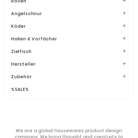
Rollen

Angelschnur

Köder

Haken & Vorfächer

Zielfisch

Hersteller

Zubehör

%SALE%
We are a global housewares product design
company. We bring thought and creativity to