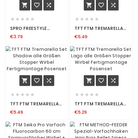
















SPRO FREESTYLE
TFT FTM TREMARELLA
RELOAD DROPSHOT
SET FUNGO ALLE
€3.79
€5.49
RIG 3 STÜCK DS
GRÖSSEN STOPPER W
VORFACH MONTAGE
IRBEL F
GAMAKATSU FLUORO
ERTIGMONTAGE P
OSENSET
















TFT FTM TREMARELLA
TFT FTM TREMARELLA
SET SHADOW ALLE
SET LAGO ALLE
€5.49
€5.29
GRÖSSEN STOPPER W
GRÖSSEN STOPPER W
IRBEL F
IRBEL F
ERTIGMONTAGE P
ERTIGMONTAGE P
OSENSET
OSENSET