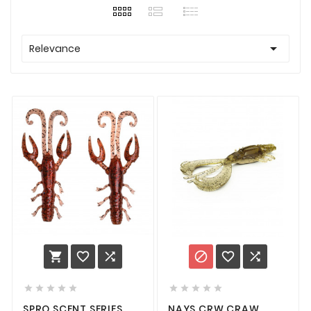

Relevance
















SPRO SCENT SERIES
NAYS CRW CRAW