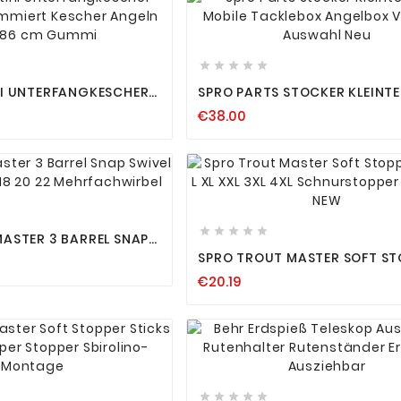












NI UNTERFANGKESCHER
SPRO PARTS STOCKER KLEINTE
MIERT KESCHER
MOBILE TACKLEBOX ANGELBOX
€38.00
186 CM GUMMI
ZUR AUSWAHL NEU












ASTER 3 BARREL SNAP
12 14 16 18 20 22
SPRO TROUT MASTER SOFT ST
BEL
OLIVES L XL XXL 3XL 4XL
€20.19
SCHNURSTOPPER SCHWARZ N











