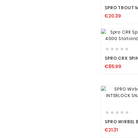
SPRO TROUT 
STICKS GUMM
€20.39
SBIROLINO-M






SPRO CRX SPI
3000 4000 S
€85.99
FRONTBREMSE






SPRO WIRBEL 
INTERLOCK S
€21.31
ALLE GRÖSSEN