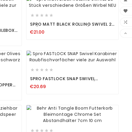











SPRO MATT BLACK ROLLING SWIVEL 20
STÜCK VERSCHIEDENE GRÖSSEN W
ILEBOX
€21.00
IRBEL NEU

 VIELE









SPRO FASTLOCK SNAP SWIVEL
KARABINER RAUBFISCHVORFÄCHER
OPPER
€20.69
VIELE ZUR AUSWAHL
EW








