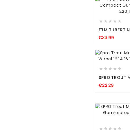






FTM TUBERTI
COMPACT GUM
€33.99
ANGELN 220 






SPRO TROUT M
SWIVEL WIRBEL 
€22.29
MEHRFACHWIR





