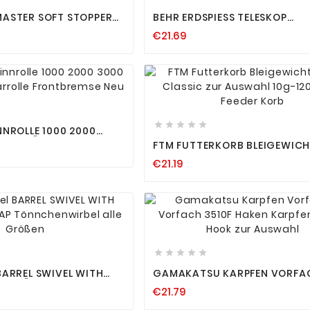
MASTER SOFT STOPPER
BEHR ERDSPIESS TELESKOP A
ISTOPPER STOPPER
USZIEHBAR RUTENHALTER R
€21.69
ONTAGE
UTENSTÄNDER ERDSPEER A
USZIEHBAR












NNROLLE 1000 2000
TATIONÄRROLLE
FTM FUTTERKORB BLEIGEWICH
 NEU
CLASSIC ZUR AUSWAHL 10G-1
€21.19
FEEDER KORB












BARREL SWIVEL WITH
GAMAKATSU KARPFEN VORFÄ
NAP TÖNNCHENWIRBEL
VORFACH 3510F HAKEN
€21.79
KARPFENHAKEN HOOK ZUR A