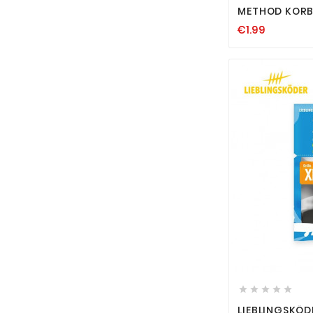
METHOD KORB
€1.99






LIEBLINGSKÖD