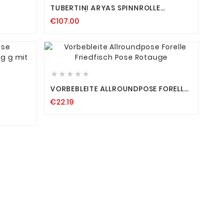
TUBERTINI ARYAS SPINNROLLE
STATIONÄRROLLE FTM
€107.00









VORBEBLEITE ALLROUNDPOSE FORELLE
FRIEDFISCH POSE ROTAUGE
€22.19
1-6G G