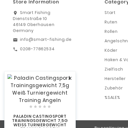
Store Information
Categor
Smart Fishing
Start
location_on
Dienststraße 10
Ruten
46149 Oberhausen
Germany
Rollen
info@smart-fishing.de
email
Angelschn
0208-77862534
call
Köder
Haken & V
Zielfisch
Hersteller

Zubehör
%SALE%





PALADIN CASTINGSPORT
TRAININGSGEWICHT 7,5G
WEISS TURNIERGEWICHT T