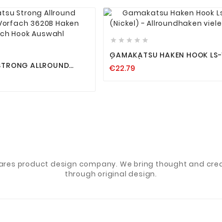












GAMAKATSU HAKEN HOOK LS-
(NICKEL) - ALLROUNDHAKEN VI
STRONG ALLROUND
€22.79
GRÖSSEN
ORFACH 3620B HAKEN
HOOK AUSWAHL
ares product design company. We bring thought and creat
through original design.