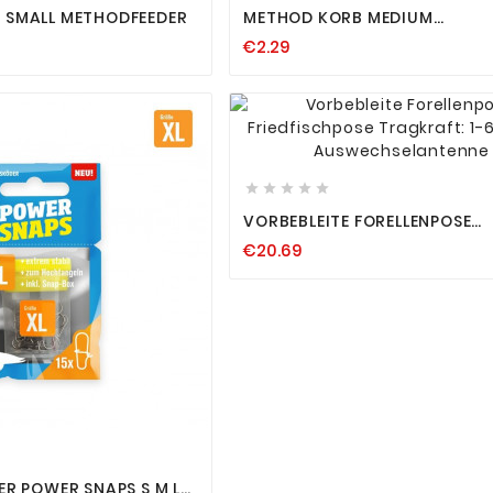
 SMALL METHODFEEDER
METHOD KORB MEDIUM
METHODFEEDER
€2.29









VORBEBLEITE FORELLENPOSE
FRIEDFISCHPOSE TRAGKRAFT: 
€20.69
MIT AUSWECHSELANTENNE



ER POWER SNAPS S M L