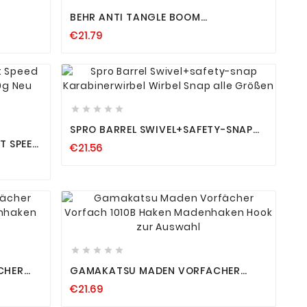
BEHR ANTI TANGLE BOOM
FUTTERKORB BLEIMONTAGE CHROME
€21.79
SET ABSTANDHALTER 7CM 10 CM









SPRO BARREL SWIVEL+SAFETY-SNAP
KARABINERWIRBEL WIRBEL SNAP ALLE
T SPEED
€21.56
GRÖSSEN
20G NEU









CHER
GAMAKATSU MADEN VORFÄCHER
VORFACH 1010B HAKEN MADENHAKEN
€21.69
USWAHL
HOOK ZUR AUSWAHL