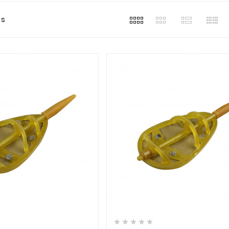
ts











