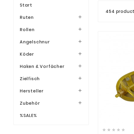
Start
454 produc
Ruten

Rollen

Angelschnur

Köder

Haken & Vorfächer

Zielfisch

Hersteller

Zubehör

%SALE%





