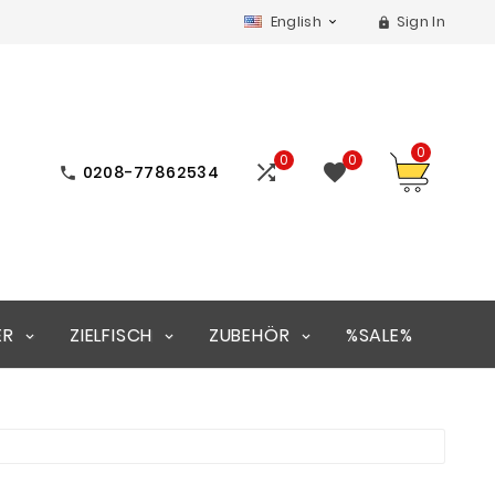
English
Sign In


0
0
0


0208-77862534

ER
ZIELFISCH
ZUBEHÖR
%SALE%