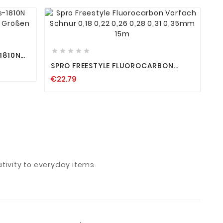









1810N
ELE
SPRO FREESTYLE FLUOROCARBON
VORFACH SCHNUR 0,18 0,22 0,26 0,28
€22.79
0,31 0,35MM 15M
ivity to everyday items