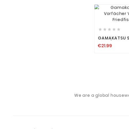






GAMAKATSU 
VORFÄCHER V
€21.99
FRIEDFISCH 
We are a global housew