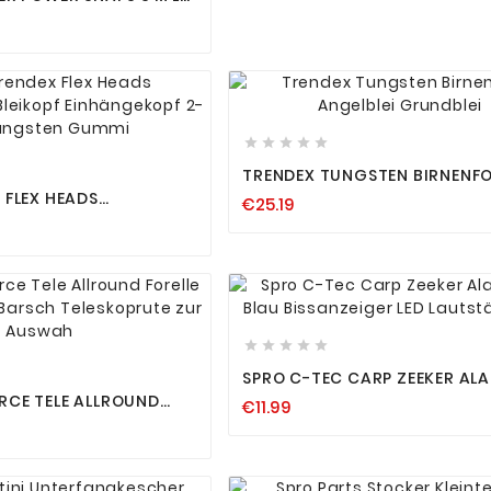
 ZANDER HECHT
ÄNGER












TRENDEX TUNGSTEN BIRNENF
ANGELBLEI GRUNDBLEI
 FLEX HEADS
€25.19
 BLEIKOPF
F 2-10G TUNGSTEN












SPRO C-TEC CARP ZEEKER ALA
BLAU BISSANZEIGER LED LAUT
RCE TELE ALLROUND
€11.99
TON
DER HECHT BARSCH
E ZUR AUSWAH