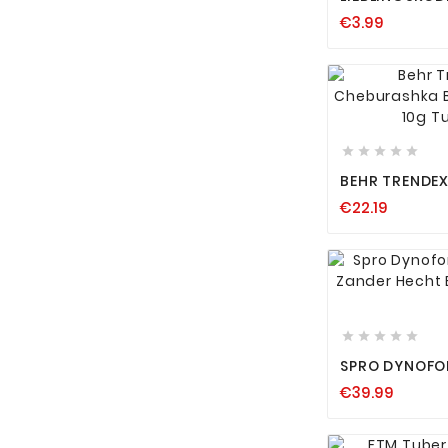
XL KARABINER
€3.99
BARSCH EINH






BEHR TRENDEX
CHEBURASHKA
€22.19
EINHÄNGEKOP
GUMMI






SPRO DYNOFO
FORELLE ZAN
€39.99
TELESKOPRUT