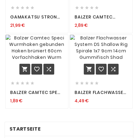










GAMAKATSU STRONG
BALZER CAMTEC
ALLROUND
AALHAKEN 60CM
21,99 €
2,89 €
VORFÄCHER VORFACH
VORFACH
3620B HAKEN
GEFLOCHTENE SCHNUR
FRIEDFISCH HOOK
HOOK EEL BRAIDED
AUSWAHL
















BALZER CAMTEC SPECI
BALZER FLACHWASSER
WURMHAKEN
SYSTEM DS SHALLOW
1,89 €
4,49 €
GEBUNDEN HAKEN
RIG SPIRALE 1X7 9CM
BRÜNIERT 60CM
14CM GUMMIFISCH
VORFACHHAKEN
SHAD
WURM
STARTSEITE