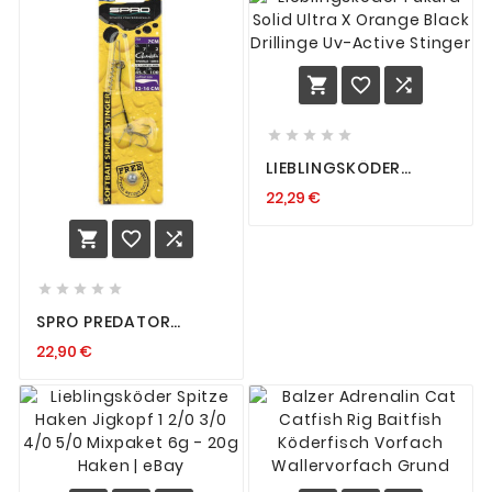








LIEBLINGSKÖDER
FUKURA SOLID ULTRA X
22,29 €
ORANGE BLACK
DRILLINGE UV-ACTIVE
STINGER








SPRO PREDATOR
SOFTBAIT SPIRAL
22,90 €
WEIGHTS STINGER
SYSTEM RIG SPIRAL PIN
HECHT ZANDER