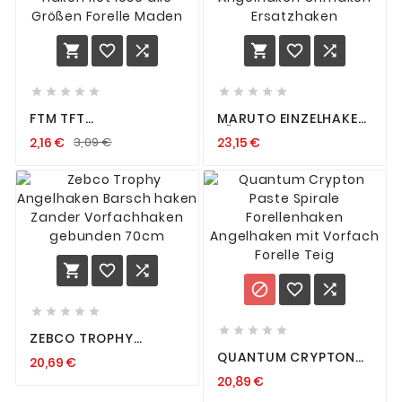
















FTM TFT
MARUTO EINZELHAKEN
BIENENMADENHAKEN
FÜR BLINKER UND
2,16 €
3,09 €
23,15 €
HAKEN ROT LOSE ALLE
SPINNER ANGELHAKEN
GRÖSSEN FORELLE M
ÖHRHAKEN
ADEN
ERSATZHAKEN
















ZEBCO TROPHY
ANGELHAKEN BARSCH
QUANTUM CRYPTON
20,69 €
HAKEN ZANDER
PASTE SPIRALE
VORFACHHAKEN
20,89 €
FORELLENHAKEN
GEBUNDEN 70CM
ANGELHAKEN MIT