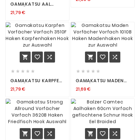
708N ZUR AUSWAHL A1
GAMAKATSU AAL
NYLON
VORFÄCHER VORFACH
21,79 €
3120R HAKEN
AALHAKEN GEBUNDEN
HOOK ZUR AUSWAHL
















GAMAKATSU KARPFEN
GAMAKATSU MADEN
VORFÄCHER VORFACH
VORFÄCHER VORFACH
21,79 €
21,69 €
3510F HAKEN
1010B HAKEN
KARPFENHAKEN HOOK
MADENHAKEN HOOK
ZUR AUSWAHL
ZUR AUSWAHL





