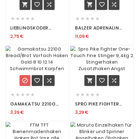
















LIEBLINGSKÖDER
BALZER ADRENALIN
SPITZE HAKEN JIGKOPF
CAT CATFISH RIG
2,75 €
11,09 €
1 2/0 3/0 4/0 5/0 NEO
BAITFISH KÖDERFISCH
BLACKHEADS
VORFACH
MIXPAKET 4G - 24G
WALLERVORFACH
HAKEN
GRUND
















GAMAKATSU 2210G
SPRO PIKE FIGHTER
BREAD/BROT
ONE-TOUCH FINE
3,39 €
3,29 €
VORFACH HAKEN
STINGER 9,4KG 2
GOLD 8 10 12 14
STINGERHAKEN
SCHWIMMBROT
ZUSATZHAKEN ANGST
KARPFEN