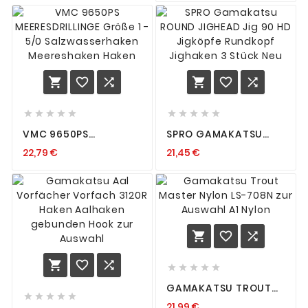
VORFACH FORELLE
TEIG
















VMC 9650PS
SPRO GAMAKATSU
MEERESDRILLINGE
ROUND JIGHEAD JIG
22,79 €
21,45 €
GRÖSSE 1 - 5/0
90 HD JIGKÖPFE
SALZWASSERHAKEN M
RUNDKOPF JIGHAKEN
EERESHAKEN HAKEN
3 STÜCK NEU











GAMAKATSU TROUT
MASTER NYLON LS-





21,99 €