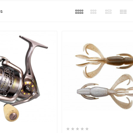
ts











