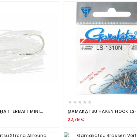












HATTERBAIT MINI
GAMAKATSU HAKEN HOOK LS-
KÖDER ZANDER BARSCH
(NICKEL) - ALLROUNDHAKEN VI
22,79 €
E AUSWAHL
GRÖSSEN