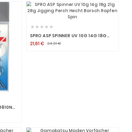









SPRO ASP SPINNER UV 10G 14G 18G
21G 28G JIGGING PERCH HECHT
21,61 €
24,01 €
BARSCH RAPFEN SPIN
1810N
ELE