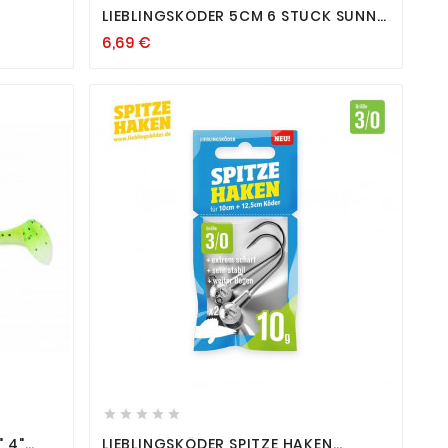
LIEBLINGSKÖDER 5CM 6 STÜCK SUNNY
SCH
SHERIFF FIRETIGER BARSCH FORELLE
6,69 €
ALLE FARBEN









" 4"
LIEBLINGSKÖDER SPITZE HAKEN