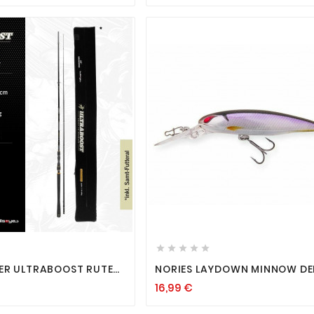












DER ULTRABOOST RUTE
NORIES LAYDOWN MINNOW DE
OUND ZANDER UND
WAKASAGI 66MM WOBBLER B
16,99 €
VP
ZANDER SUSPENDER