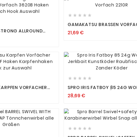












GAMAKATSU BRASSEN VORFÄ
VORFACH 2210R
STRONG ALLROUND
21,69 €
ORFACH 3620B HAKEN
HOOK AUSWAHL












ARPFEN VORFÄCHER
SPRO IRIS FATBOY 85 24G WO
0F HAKEN
JERKBAIT KUNSTKÖDER RAUB
28,69 €
N HOOK ZUR AUSWAHL
HECHT ZANDER KÖDER











