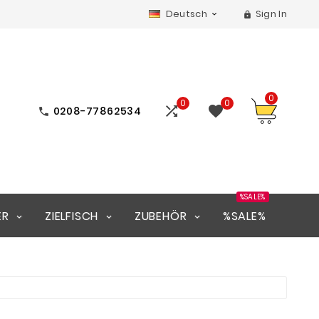
Deutsch
Sign In


0
0
0


0208-77862534

%SALE%
ER
ZIELFISCH
ZUBEHÖR
%SALE%