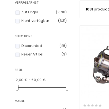
VERFÜGBARKEIT
1081 produc
Auf Lager
(1038)
Nicht verfügbar
(331)
SELECTIONS
Discounted
(25)
Neuer Artikel
(3)
PREIS
2,00 € - 69,00 €

MARKE




