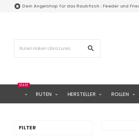

Dein Angelshop für das Raubfisch ; Feeder und Fri

START
RUTEN
HERSTELLER
ROLLEN
FILTER