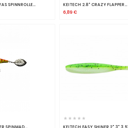
YAS SPINNROLLE
KEITECH 2.8" CRAZY FLAPPER
LLE FTM
CREATURE BAIT FROSCH BAR
6,89 €
ZANDER HECHT












ER SPINMAD
KEITECH EASY SHINER 2" 3" 3,5