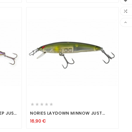












EP JUST
NORIES LAYDOWN MINNOW JUST
ARSCH
WAKASAGI 73MM WOBBLER BARSCH
16,90 €
TWITCHBAIT SUSPENDER