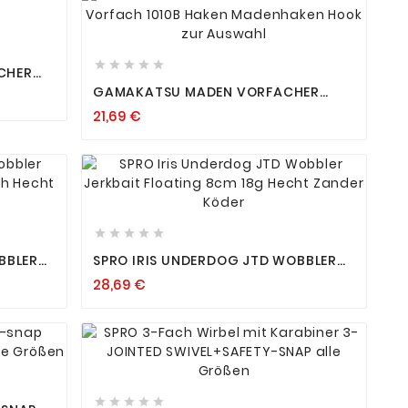









CHER
GAMAKATSU MADEN VORFÄCHER
VORFACH 1010B HAKEN MADENHAKEN
21,69 €
HOOK ZUR AUSWAHL









BBLER
SPRO IRIS UNDERDOG JTD WOBBLER
FISCH
JERKBAIT FLOATING 8CM 18G HECHT
28,69 €
ZANDER KÖDER








