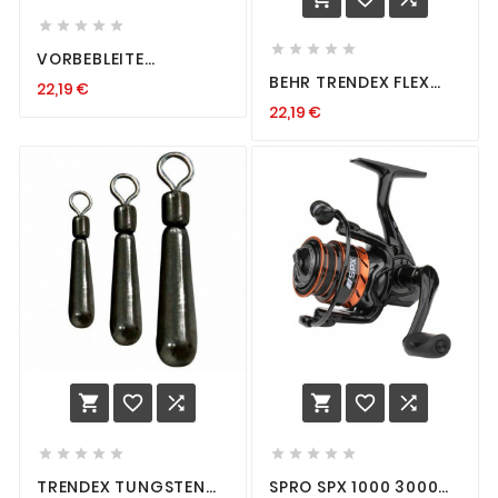










VORBEBLEITE
ALLROUNDPOSE
BEHR TRENDEX FLEX
22,19 €
FORELLE FRIEDFISCH
HEADS CHEBURASHKA
POSE ROTAUGE
22,19 €
BLEIKOPF
EINHÄNGEKOPF 2-10G
TUNGSTEN GUMMI
















TRENDEX TUNGSTEN
SPRO SPX 1000 3000