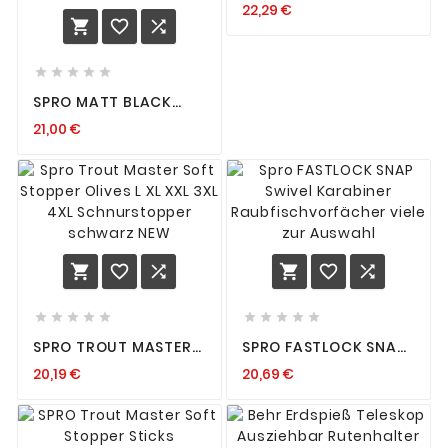
22,29 €
WIRBEL 12 14 16 18 20



22 MEHRFACHWIRBEL





SPRO MATT BLACK
ROLLING SWIVEL 20
21,00 €
STÜCK VERSCHIEDENE
GRÖSSEN WIRBEL NEU
















SPRO TROUT MASTER
SPRO FASTLOCK SNAP
SOFT STOPPER OLIVES L
SWIVEL KARABINER
20,19 €
20,69 €
XL XXL 3XL 4XL
RAUBFISCHVORFÄCHER
SCHNURSTOPPER
VIELE ZUR AUSWAHL
SCHWARZ NEW