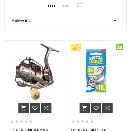

Relevanz
















TUBERTINI ARYAS
LIEBLINGSKÖDER