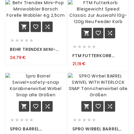
ABSTANDHALTER 7CM
10 CM
















BEHR TRENDEX MINI-
POP MINIWOBBLER
FTM FUTTERKORB
24,79 €
BARSCH FORELLE
BLEIGEWICHT SPEED
WOBBLER 4G 2,5CM
21,19 €
CLASSIC ZUR
AUSWAHL 10G-120G
NEU FEEDER KORB
















SPRO BARREL
SPRO WIRBEL BARREL
SWIVEL+SAFETY-SNAP
SWIVEL WITH