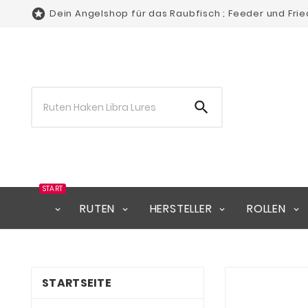

Dein Angelshop für das Raubfisch ; Feeder und Fri

START
RUTEN
HERSTELLER
ROLLEN
STARTSEITE