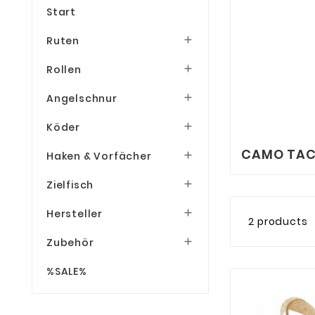
Start
Ruten

Rollen

Angelschnur

Köder

CAMO TAC
Haken & Vorfächer

Zielfisch

Hersteller

2 products
Zubehör

%SALE%