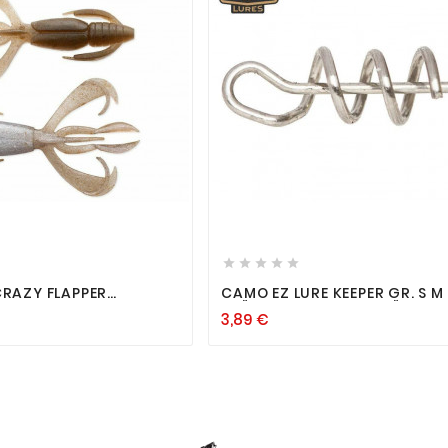












CRAZY FLAPPER
CAMO EZ LURE KEEPER GR. S M
IT FROSCH BARSCH
STÜCK BEFESTIGUNG FÜR
3,89 €
T
GUMMIKÖDER