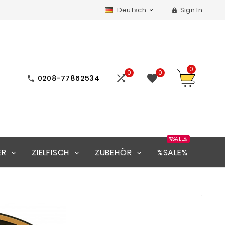
Deutsch
Sign In


0
0
0


0208-77862534

%SALE%
ER
ZIELFISCH
ZUBEHÖR
%SALE%