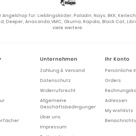
er Angelshop für: Lieblingsköder, Paladin, Nays, BKK, Keite
ad, Deeper, Anaconda,VMC, Okuma, Rapala, Black Cat, Libra
viele weitere.
y
Unternehmen
Ihr Konto
Zahlung & Versand
Persönliche I
Datenschutz
Orders
Widerrufsrecht
Rechnungsko
ur
Allgemeine
Adressen
Geschäftsbedingungen
My wishlists
Über uns
orfächer
Benachricht
Impressum