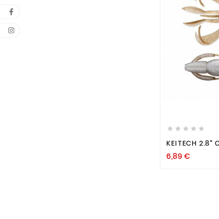






KEITECH 2.8" 
CREATURE BA
6,89 €
ZANDER HECH