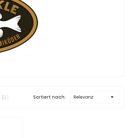

Sortiert nach:
Relevanz