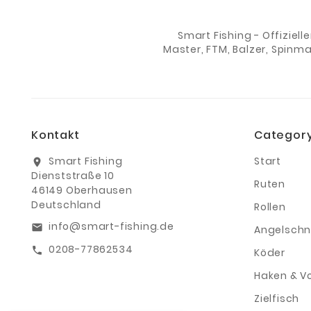
Smart Fishing - Offiziell
Master, FTM, Balzer, Spinm
Kontakt
Categor
Smart Fishing
Start
location_on
Dienststraße 10
Ruten
46149 Oberhausen
Deutschland
Rollen
info@smart-fishing.de
email
Angelschn
0208-77862534
call
Köder
Haken & V
Zielfisch