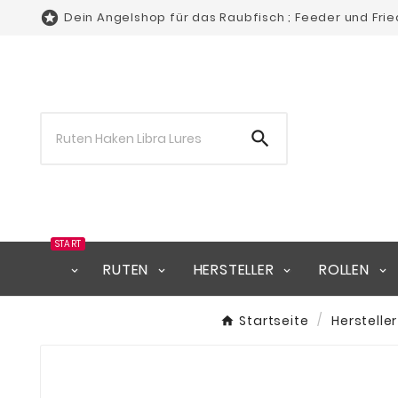

Dein Angelshop für das Raubfisch ; Feeder und Fri

START
RUTEN
HERSTELLER
ROLLEN
Startseite
Hersteller