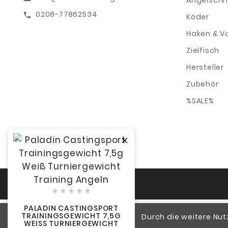
Angelschn
0208-77862534
call
Köder
Haken & V
Zielfisch
Hersteller
Zubehör
%SALE%






PALADIN CASTINGSPORT
TRAININGSGEWICHT 7,5G
Durch die weitere Nu
WEISS TURNIERGEWICHT T