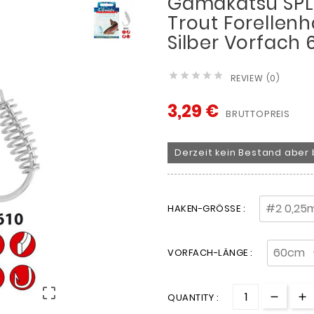
Gamakatsu SPL 
Trout Forellenh
Silber Vorfach





REVIEW (0)
3,29 €
BRUTTOPREIS
Derzeit kein Bestand aber 
HAKEN-GRÖSSE :
VORFACH-LÄNGE :

QUANTITY :