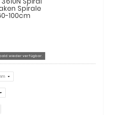
3610N Spiral
aken Spirale
 60-100cm
bald wieder verfügbar.