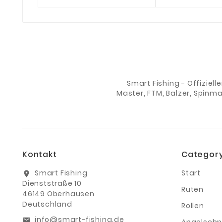
Smart Fishing - Offiziell
Master, FTM, Balzer, Spinm
Kontakt
Categor
Smart Fishing
Start
location_on
Dienststraße 10
Ruten
46149 Oberhausen
Deutschland
Rollen
info@smart-fishing.de
email