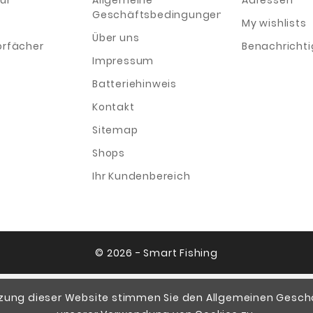
ur
Allgemeine
Adressen
Geschäftsbedingungen
My wishlists
Über uns
orfächer
Benachricht
Impressum
Batteriehinweis
Kontakt
Sitemap
Shops
Ihr Kundenbereich
© 2026 - Smart Fishing
tzung dieser Website stimmen Sie den Allgemeinen Ges