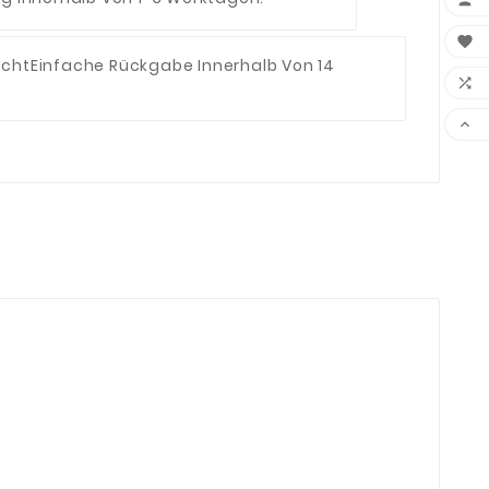


echt
Einfache Rückgabe Innerhalb Von 14

