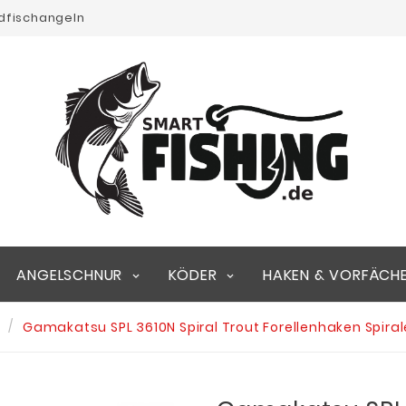
edfischangeln
ANGELSCHNUR
KÖDER
HAKEN & VORFÄCH
Gamakatsu SPL 3610N Spiral Trout Forellenhaken Spira