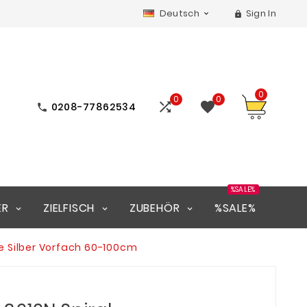
Deutsch
Sign In


0
0
0


0208-77862534

%SALE%
ER
ZIELFISCH
ZUBEHÖR
%SALE%
le Silber Vorfach 60-100cm