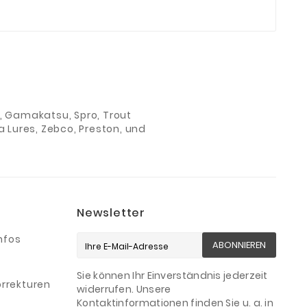
ch, Gamakatsu, Spro, Trout
 Lures, Zebco, Preston, und
Newsletter
nfos
ABONNIEREN
Sie können Ihr Einverständnis jederzeit
rrekturen
widerrufen. Unsere
Kontaktinformationen finden Sie u. a. in