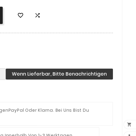


Wenn Lieferbar, Bitte Benachrichtigen
ngen
PayPal Oder Klarna. Bei Uns Bist Du

ng Innerhalb Von 1-3 Werktagen.