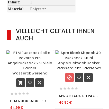
Inhalt:
1
Material:
Polyester
VIELLEICHT GEFÄLLT IHNEN
AUCH
















SPRO BLACK SITPACK
40 RUCKSACK STUHL
FTM RUCKSACK SEIKA
46,90 €
ANGELRUCKSACK
REVERSE PRO
HOCKER
44,99 €
ANGELRUCKSACK 25L