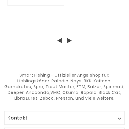
WASSERDICHT
VIELE FÄCHER
TACKLEBOX
WASSERABWEISEND
Smart Fishing - Offizieller Angelshop für:
Lieblingsköder, Paladin, Nays, BKK, Keitech,
Gamakatsu, Spro, Trout Master, FTM, Balzer, Spinmad,
Deeper, Anaconda,VMC, Okuma, Rapala, Black Cat,
Libra Lures, Zebco, Preston, und viele weitere.
Kontakt
