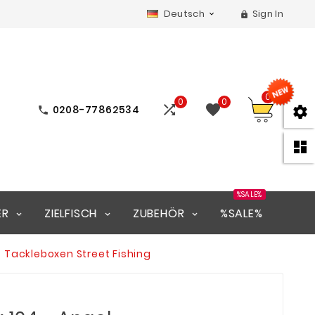
Deutsch
Sign In


0
0
0


0208-77862534



%SALE%
ER
ZIELFISCH
ZUBEHÖR
%SALE%
 Tackleboxen Street Fishing