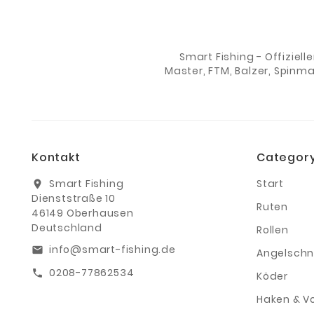
Smart Fishing - Offiziell
Master, FTM, Balzer, Spinm
Kontakt
Categor
Smart Fishing
Start
location_on
Dienststraße 10
Ruten
46149 Oberhausen
Deutschland
Rollen
info@smart-fishing.de
email
Angelschn
0208-77862534
call
Köder
Haken & V