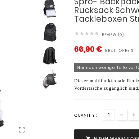
Spro- Backpack
Rucksack Schw
Tackleboxen Str





REVIEW (0)
66,90 €
BRUTTOPREIS
Nur noch wenige Teile ver
Dieser multifunktionale Rucks
Vordertasche zugänglich sind
QUANTITY :

IN DEN WARENKOR
