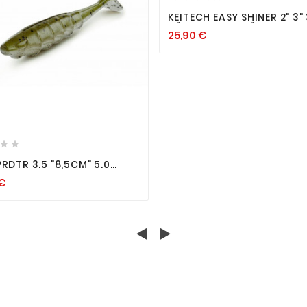
KEITECH EASY SHINER 2" 3" 
KÖDER GUMMIKÖDER SHAD
25,90 €
ZANDER HECHT BARSCH






5 "8,5CM" 5.0
CM" GUMMIFISCHE HECHT
 €
 FISCH DUSTIN