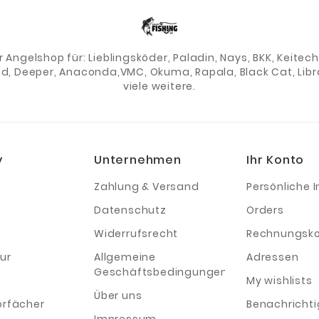
er Angelshop für: Lieblingsköder, Paladin, Nays, BKK, Keite
ad, Deeper, Anaconda,VMC, Okuma, Rapala, Black Cat, Libra
viele weitere.
y
Unternehmen
Ihr Konto
Zahlung & Versand
Persönliche I
Datenschutz
Orders
Widerrufsrecht
Rechnungsko
ur
Allgemeine
Adressen
Geschäftsbedingungen
My wishlists
Über uns
orfächer
Benachricht
Impressum