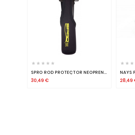












SPRO ROD PROTECTOR NEOPREN
NAYS PRDTR 3.
RUTEN SCHUTZ HÜLLE TASCHE
"12,5
30,49 €
28,49
FUTTERAL
KÖDER