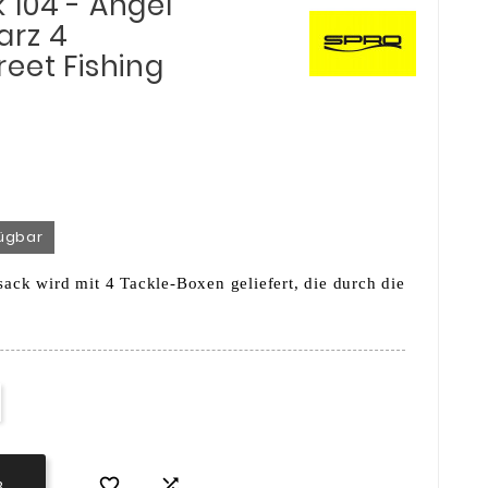
 104 - Angel
arz 4
eet Fishing
fügbar
ack wird mit 4 Tackle-Boxen geliefert, die durch die
.


B