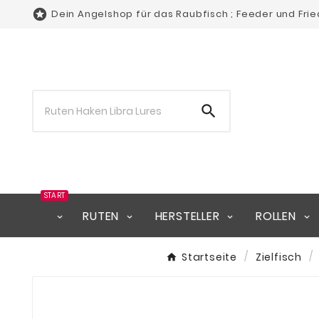

Dein Angelshop für das Raubfisch ; Feeder und Fri

START
RUTEN
HERSTELLER
ROLLEN
Startseite
Zielfisch