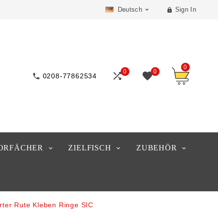
Deutsch
Sign In


0
0
0



0208-77862534
ORFÄCHER
ZIELFISCH
ZUBEHÖR
ter Rute Kleben Ringe SIC