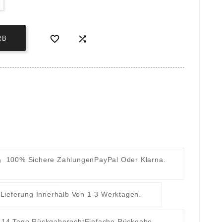


RB
100% Sichere Zahlungen
PayPal Oder Klarna.
t
Lieferung Innerhalb Von 1-3 Werktagen.
14 Tage Rückgaberecht
Einfache Rückgabe