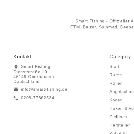
Smart Fishing - Offizieller
FTM, Balzer, Spinmad, Deeper
Kontakt
Category
Smart Fishing
Start
location_on
Dienststraße 10
Ruten
46149 Oberhausen
Deutschland
Rollen
info@smart-fishing.de
email
Angelschnu
0208-77862534
call
Köder
Haken & Vo
Zielfisch
Hersteller
Zubehör