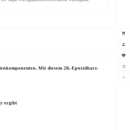




utenkomponenten. Mit diesem 2K-Epoxidharz-

y ergibt