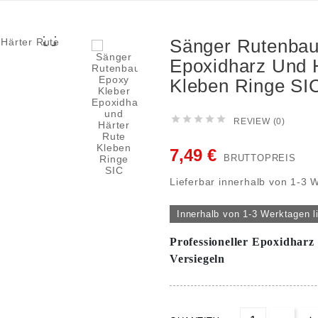

Sänger Rutenbau
Epoxidharz Und 
Kleben Ringe SI





REVIEW (0)
7,49 €
BRUTTOPREIS
Lieferbar innerhalb von 1-3 
Innerhalb von 1-3 Werktagen l
Professioneller Epoxidharz
Versiegeln