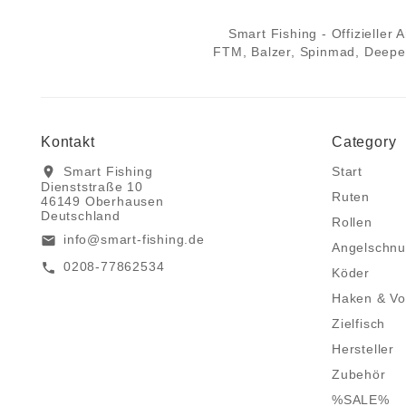
Smart Fishing - Offizieller
FTM, Balzer, Spinmad, Deeper
Kontakt
Category
Smart Fishing
Start
location_on
Dienststraße 10
Ruten
46149 Oberhausen
Deutschland
Rollen
info@smart-fishing.de
email
Angelschnu
0208-77862534
call
Köder
Haken & Vo
Zielfisch
Hersteller
Zubehör
%SALE%