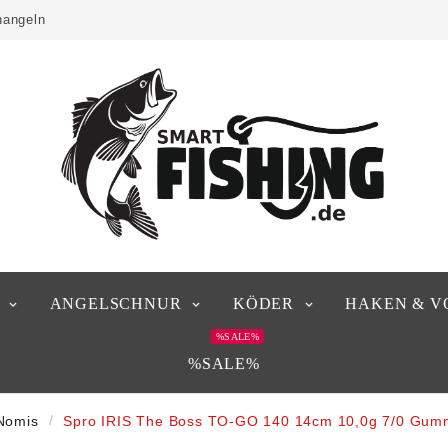
hangeln
ANGELSCHNUR
KÖDER
HAKEN & V
%SALE%
%SALE%
Nomis
Spro IRIS The Boss TO-GO 140 14cm 10,0g 7/0 Gummi