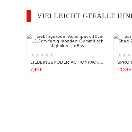
VIELLEICHT GEFÄLLT IH












LIEBLINGSKÖDER ACTIONPACK
SPRO 
10CM 12,5CM FERTIG MONTIERT
ACTIO
7,49 €
20,39 €
GUMMIFISCH JIGHAKEN
HECHT