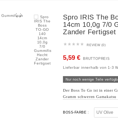

Spro IRIS The B
14cm 10,0g 7/0 
Zander Fertigset





REVIEW (0)
5,59 €
BRUTTOPREIS
Lieferbar innerhalb von 1-3 
Nur noch wenige Teile verfügb
Der Boss To Go ist in einer G
Gramm schweren Gamakatsu
BOSS-FARBE :