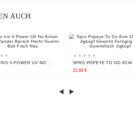
NEN AUCH














IRIS V-POWER UV NO
SPRO POPEYE TO GO 8CM
N SHAD ZANDER BARSCH
MIT JIGKOPF GEWICHT
22,89 €
 GUMMI BAIT FISCH NEU
FERTIGRIG RIG GUMMIFIS
JIGKOPF