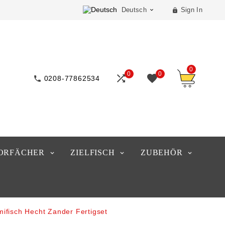
Deutsch
Sign In


0
0
0



0208-77862534
ORFÄCHER
ZIELFISCH
ZUBEHÖR
fisch Hecht Zander Fertigset