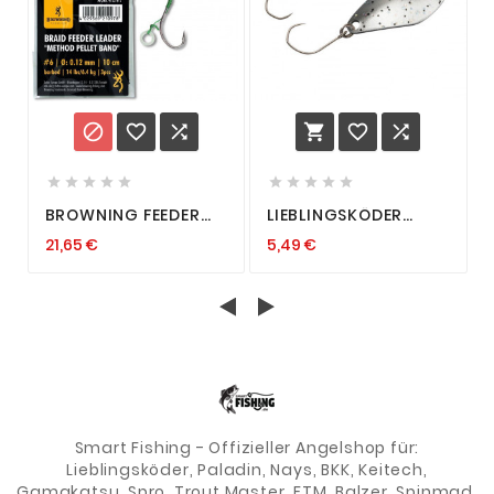
















BROWNING FEEDER
LIEBLINGSKÖDER
LEADER METHOD PUSH
SPINMAD SPOON
21,65 €
5,49 €
STOP PELLET BAND
FORELLENSPOON
NEEDLE SPEAR
TROUTSPOON
VORFACH KARPFEN
BLINKER FORELLE
1,5G-3,5G
Smart Fishing - Offizieller Angelshop für:
Lieblingsköder, Paladin, Nays, BKK, Keitech,
Gamakatsu, Spro, Trout Master, FTM, Balzer, Spinmad,