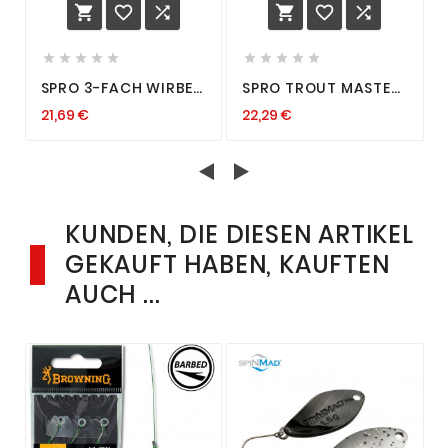
















SPRO 3-FACH WIRBEL
SPRO TROUT MASTER
MIT KARABINER 3-
3 BARREL SNAP
21,69 €
22,29 €
JOINTED
SWIVEL WIRBEL 12 14
SWIVEL+SAFETY-SNAP
16 18 20 22
ALLE GRÖSSEN
MEHRFACHWIRBEL
KUNDEN, DIE DIESEN ARTIKEL
GEKAUFT HABEN, KAUFTEN
AUCH ...