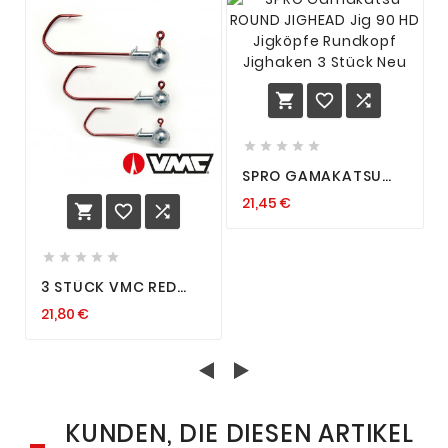








SPRO GAMAKATSU
ROUND JIGHEAD JIG
21,45 €
90 HD JIGKÖPFE



RUNDKOPF JIGHAKEN
3 STÜCK NEU





3 STÜCK VMC RED
RUNDKOPF JIGKOPF
21,80 €
JIGKÖPFE JIGHAKEN
HAKEN JIG GREIFER
AUSWAHL
KUNDEN, DIE DIESEN ARTIKEL