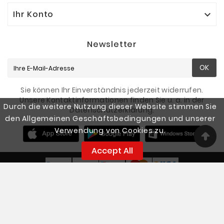
Ihr Konto

Newsletter
OK
Sie können Ihr Einverständnis jederzeit widerrufen.
Unsere Kontaktinformationen finden Sie u. a. in der
Durch die weitere Nutzung dieser Website stimmen Sie
Datenschutzerklärung.
den Allgemeinen Geschäftsbedingungen und unserer
Verwendung von Cookies zu.
Accept All
© 2026 - Smart Fishing