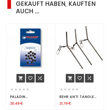
GEKAUFT HABEN, KAUFTEN
AUCH ...
















PALADIN
BEHR ANTI TANGLE
GUMMIPERLEN
BOOM FUTTERKORB
20,49 €
21,79 €
GUMMISTOPPER
BLEIMONTAGE
SCHWARZ 3 4 6 8
CHROME SET