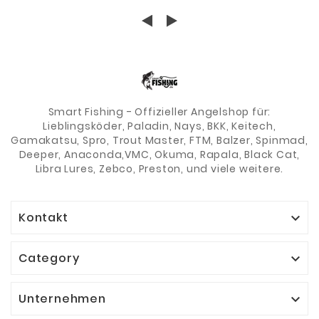
10MMSORTIERT
ABSTANDHALTER
PERLEN RUBBER
7CM 10 CM
Smart Fishing - Offizieller Angelshop für:
Lieblingsköder, Paladin, Nays, BKK, Keitech,
Gamakatsu, Spro, Trout Master, FTM, Balzer, Spinmad,
Deeper, Anaconda,VMC, Okuma, Rapala, Black Cat,
Libra Lures, Zebco, Preston, und viele weitere.
Kontakt

Category

Unternehmen
