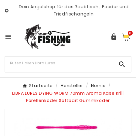
Dein Angelshop für das Raubfisch ; Feeder und

Friedfischangeln
0



Startseite
Hersteller
Nomis
LIBRA LURES DYING WORM 70mm Aroma Käse Krill
Forellenköder Softbait Gummiköder