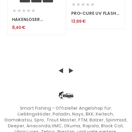










PRO-CURE UV FLASH
SUPER GEL THROPHY
HAKENLÖSER
13,69 €
ZANDER PIKE
PISTOLENGRIFF
LOCKSTOFF GARLIC
8,40 €
HEAVY DUTY
BARSCH FORELLE
HAKENZANGE ZANGE
ANGELZANGE
LÖSEZANGE 24CM
Smart Fishing - Offizieller Angelshop für:
Lieblingsköder, Paladin, Nays, BKK, Keitech,
Gamakatsu, Spro, Trout Master, FTM, Balzer, Spinmad,
Deeper, Anaconda,VMC, Okuma, Rapala, Black Cat,
Libra Lures, Zebco, Preston, und viele weitere.