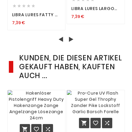





LIBRA LURES LARGO
30 35MM SOFTBAIT
LIBRA LURES FATTY D
7,39 €
LARVE KÄSE KRILL
´WORM 65MM
AROMA
7,39 €
FORELLENKÖDER
INSEKTENIMITAT
SOFTBAIT
MADE
GUMMIKÖDER
FORELLE KÖDER
KUNDEN, DIE DIESEN ARTIKEL
GEKAUFT HABEN, KAUFTEN
AUCH ...





