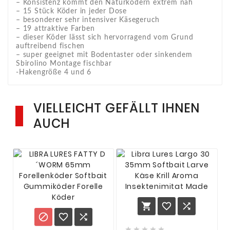
– Konsistenz kommt den Naturködern extrem nah
– 15 Stück Köder in jeder Dose
– besonderer sehr intensiver Käsegeruch
– 19 attraktive Farben
– dieser Köder lässt sich hervorragend vom Grund
auftreibend fischen
– super geeignet mit Bodentaster oder sinkendem
Sbirolino Montage fischbar
-Hakengröße 4 und 6
VIELLEICHT GEFÄLLT IHNEN
AUCH










