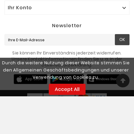
Ihr Konto

Newsletter
OK
Sie können Ihr Einverständnis jederzeit widerrufen.
Unsere Kontaktinformationen finden Sie u. a. in der
Durch die weitere Nutzung dieser Website stimmen Sie
Datenschutzerklärung.
den Allgemeinen Geschäftsbedingungen und unserer
Verwendung von Cookies zu.
Accept All
© 2026 - Smart Fishing