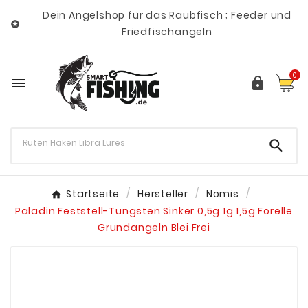
Dein Angelshop für das Raubfisch ; Feeder und

Friedfischangeln
0



Startseite
Hersteller
Nomis
Paladin Feststell-Tungsten Sinker 0,5g 1g 1,5g Forelle
Grundangeln Blei Frei