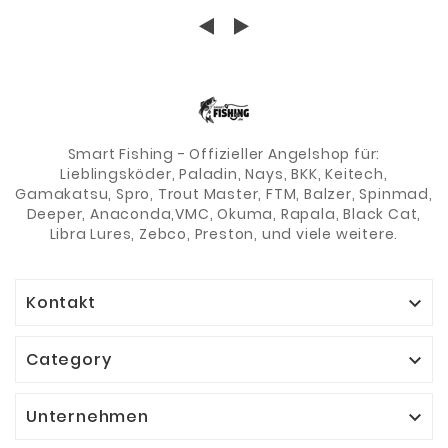
FORELLENRUTE
FORELLE
SBIROLINO
Smart Fishing - Offizieller Angelshop für:
Lieblingsköder, Paladin, Nays, BKK, Keitech,
Gamakatsu, Spro, Trout Master, FTM, Balzer, Spinmad,
Deeper, Anaconda,VMC, Okuma, Rapala, Black Cat,
Libra Lures, Zebco, Preston, und viele weitere.
Kontakt

Category

Unternehmen
