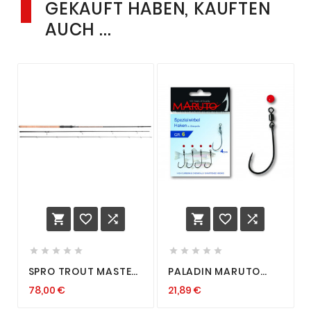
GEKAUFT HABEN, KAUFTEN
AUCH ...
















SPRO TROUT MASTER
PALADIN MARUTO
TACTICAL TROUT
SPEZIALWIRBEL HAKEN
78,00 €
21,89 €
SBIRO 3-25G 3-
GLASPERLEN GR. 1 - 2
TEILIGE
- 4 - 6 4 STÜCK