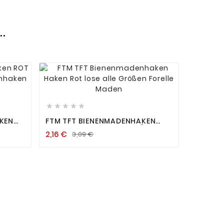
.










AKEN
FTM TFT BIENENMADENHAKEN
FO
HAKEN ROT LOSE ALLE GRÖSSEN F
2,16 €
3,09 €
UT
ORELLE MADEN


