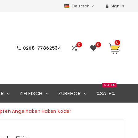
Deutsch
Sign In


0
0
0


0208-77862534

%SALE%
ER
ZIELFISCH
ZUBEHÖR
%SALE%
Karpfen Angelhaken Haken Köder