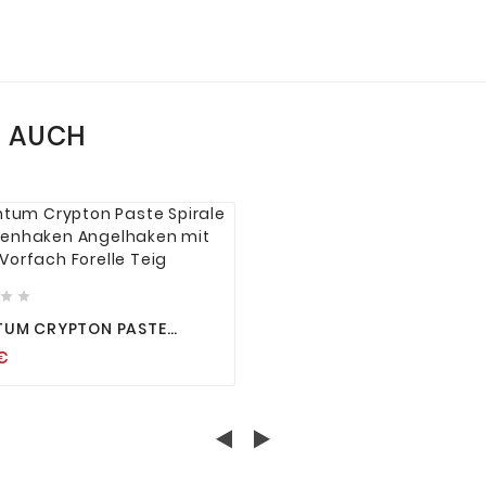
N AUCH






UM CRYPTON PASTE
LE FORELLENHAKEN
€
HAKEN MIT VORFACH
E TEIG