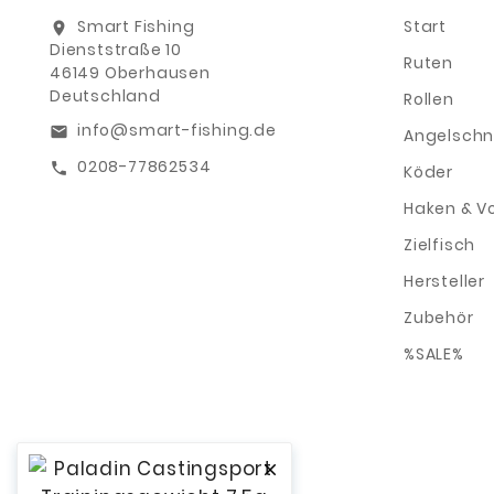
Smart Fishing
Start
location_on
Dienststraße 10
Ruten
46149 Oberhausen
Deutschland
Rollen
info@smart-fishing.de
email
Angelschn
0208-77862534
call
Köder
Haken & V
Zielfisch
Hersteller
Zubehör
%SALE%
