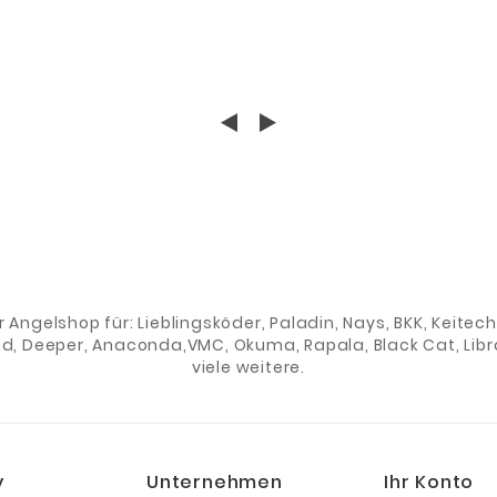
er Angelshop für: Lieblingsköder, Paladin, Nays, BKK, Keite
ad, Deeper, Anaconda,VMC, Okuma, Rapala, Black Cat, Libra
viele weitere.
y
Unternehmen
Ihr Konto