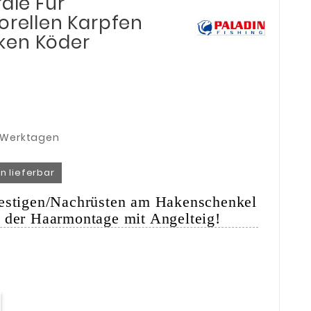
rale Für
orellen Karpfen
ken Köder
3 Werktagen
n lieferbar
festigen/Nachrüsten am Hakenschenkel
 der Haarmontage mit Angelteig!