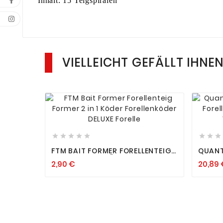
Inhalt: 15 Teigspiralen
VIELLEICHT GEFÄLLT IHNE












FTM BAIT FORMER FORELLENTEIG
QUANT
FORMER 2 IN 1 KÖDER
SPIRA
2,90 €
20,89 
FORELLENKÖDER DELUXE FORELLE
ANGEL
FORELL