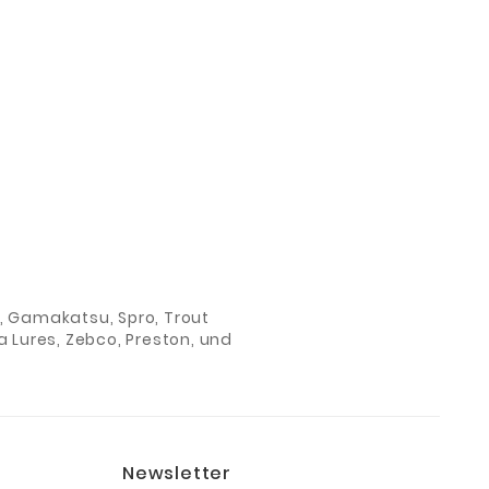
GAMAKA
FLUORO
2,89 €
FORLLE
-10 -8 Ä
ch, Gamakatsu, Spro, Trout
 Lures, Zebco, Preston, und
Newsletter