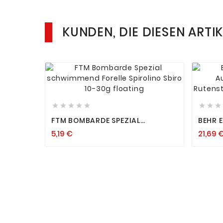
KUNDEN, DIE DIESEN ARTI












FTM BOMBARDE SPEZIAL
BEHR E
SCHWIMMEND FORELLE SPIROLINO
USZIE
5,19 €
21,69 
SBIRO 10-30G FLOATING
UTENS
USZIE