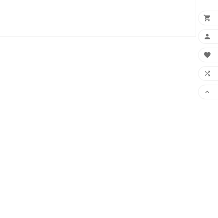




