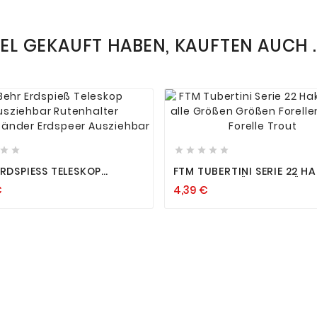
KEL GEKAUFT HABEN, KAUFTEN AUCH ..














RDSPIESS TELESKOP A
FTM TUBERTINI SERIE 22 H
HBAR RUTENHALTER R
ROT ALLE GRÖSSEN GRÖSSEN 
€
4,39 €
TÄNDER ERDSPEER A
RELLENHAKEN FORELLE TRO
HBAR