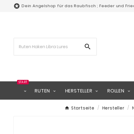

Dein Angelshop für das Raubfisch ; Feeder und Fri

START
RUTEN
HERSTELLER
ROLLEN
Startseite
Hersteller