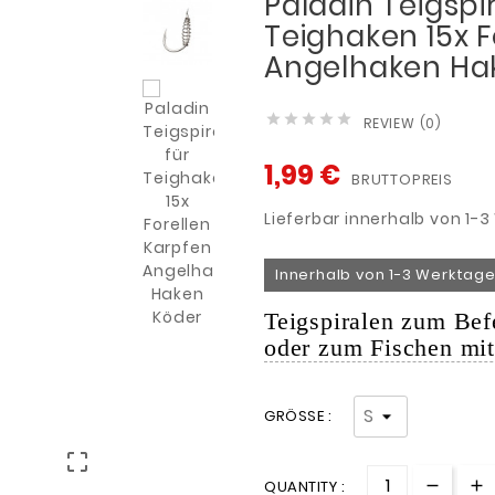
Paladin Teigspi
Teighaken 15x F
Angelhaken Ha





REVIEW (0)
1,99 €
BRUTTOPREIS
Lieferbar innerhalb von 1-
Innerhalb von 1-3 Werktage
Teigspiralen zum Be
oder zum Fischen mit
GRÖSSE :

QUANTITY :