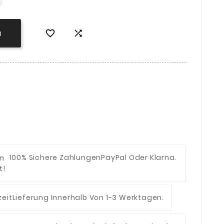


B
100% Sichere Zahlungen
PayPal Oder Klarna.
t!
eit
Lieferung Innerhalb Von 1-3 Werktagen.