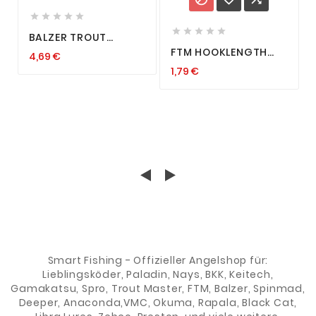










BALZER TROUT
ATTACK COLLECTOR
FTM HOOKLENGTH
4,69 €
HAKEN TUNGSTEN JIG
SWIVELS
KOPF GR. 6 8 FORELLE
1,79 €
VORFACHVERBINDER
UV TROUT
SCHNELLWECHSELWIRBEL
SCHNURVERBINDER
Smart Fishing - Offizieller Angelshop für:
Lieblingsköder, Paladin, Nays, BKK, Keitech,
Gamakatsu, Spro, Trout Master, FTM, Balzer, Spinmad,
Deeper, Anaconda,VMC, Okuma, Rapala, Black Cat,