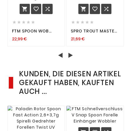
















FTM SPOON WOB
SPRO TROUT MASTER
BLINKER 3,2G 4CM
INCY SPOON
22,99 €
21,69 €
FORELLENKÖDER UL-
FORELLENBLINKER ZUR
ANGELN TROUT
AUSWAHL 0,5G 1,5G
FORELLEN ANGELN
2,5G 3,5
KUNDEN, DIE DIESEN ARTIKEL
GEKAUFT HABEN, KAUFTEN
AUCH ...