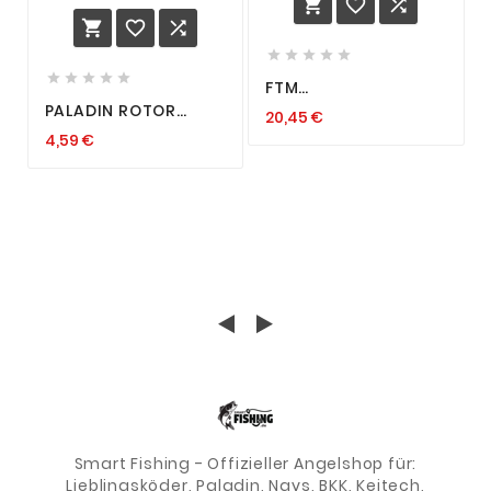
















FTM
SCHNELLVERSCHLUSS
PALADIN ROTOR
20,45 €
V SNAP SPOON
SPOON FAST ACTION
FORELLE EINHÄNGER
4,59 €
2,6+3,7G SPIRELLI
WOBBLER
GEDREHTER FORELLEN
TWIST UV
Smart Fishing - Offizieller Angelshop für:
Lieblingsköder, Paladin, Nays, BKK, Keitech,