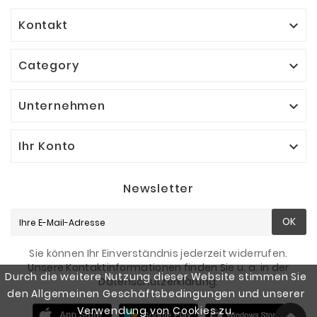
Kontakt

Category

Unternehmen

Ihr Konto

Newsletter
OK
Sie können Ihr Einverständnis jederzeit widerrufen.
Unsere Kontaktinformationen finden Sie u. a. in der
Durch die weitere Nutzung dieser Website stimmen Sie
Datenschutzerklärung.
den Allgemeinen Geschäftsbedingungen und unserer
Verwendung von Cookies zu.