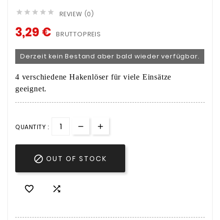





REVIEW (0)
3,29 €
BRUTTOPREIS
Derzeit kein Bestand aber bald wieder verfügbar.
4 verschiedene Hakenlöser für viele Einsätze
geeignet.
QUANTITY :

OUT OF STOCK

