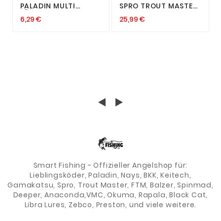
PALADIN MULTI
SPRO TROUT MASTER
LÖSEZANGE
3 IN 1 HD PRIEST
6,29 €
25,99 €
HAKENLÖSER ST MIT
HAKENLÖSER
EVA GEBOGEN AUS
BETÄUBER DORN
EDELSTAHL 15 CM
ANGELN FISCHTÖTER
Smart Fishing - Offizieller Angelshop für:
Lieblingsköder, Paladin, Nays, BKK, Keitech,
Gamakatsu, Spro, Trout Master, FTM, Balzer, Spinmad,
Deeper, Anaconda,VMC, Okuma, Rapala, Black Cat,
Libra Lures, Zebco, Preston, und viele weitere.