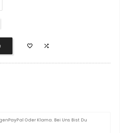


B
ngen
PayPal Oder Klarna. Bei Uns Bist Du