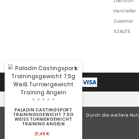
Zielfisch
Hersteller
Zubehör
%SALE%






PALADIN CASTINGSPORT
TRAININGSGEWICHT 7,5G
Durch die weitere Nu
WEISS TURNIERGEWICHT T
RAINING ANGELN
21,49 €