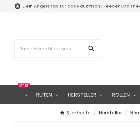

Dein Angelshop für das Raubfisch ; Feeder und Fri

START
RUTEN
HERSTELLER
ROLLEN
Startseite
Hersteller
Nom