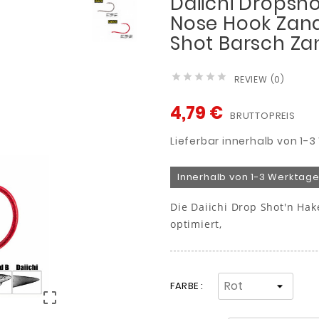
Daiichi Dropsh
Nose Hook Zan
Shot Barsch Z





REVIEW (0)
4,79 €
BRUTTOPREIS
Lieferbar innerhalb von 1-
Innerhalb von 1-3 Werktage
Die Daiichi Drop Shot'n Hak
optimiert,
FARBE :
