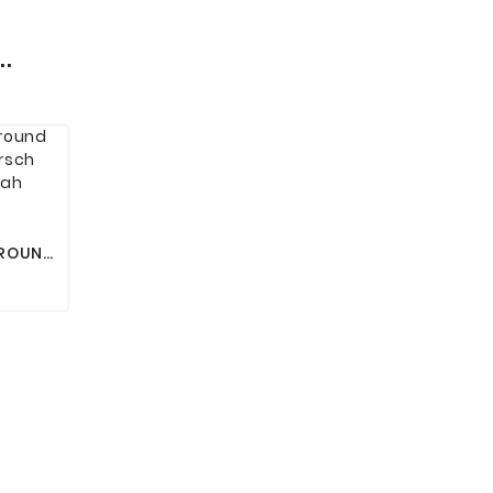
.

LROUND
ARSCH
AH