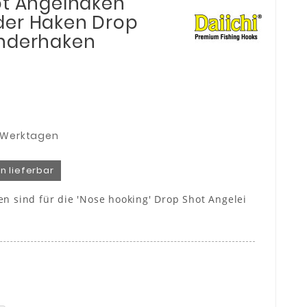
ot Angelhaken
der Haken Drop
anderhaken
3 Werktagen
n lieferbar
en sind für die 'Nose hooking' Drop Shot Angelei