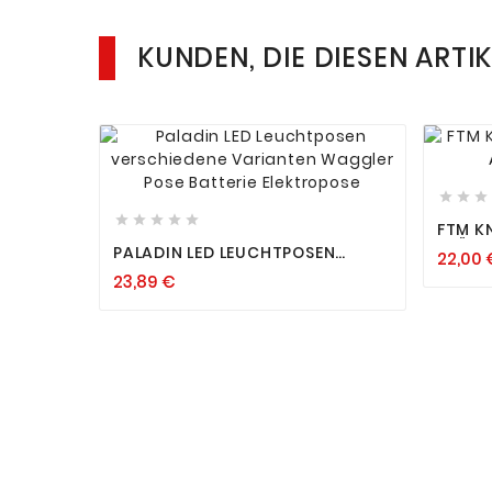
KUNDEN, DIE DIESEN ARTI












FTM K
STÜCK
PALADIN LED LEUCHTPOSEN
22,00 
VERSCHIEDENE VARIANTEN
23,89 €
WAGGLER POSE BATTERIE
ELEKTROPOSE