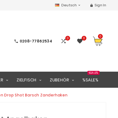
Deutsch
Sign In


0
0
0


0208-77862534

%SALE%
ER
ZIELFISCH
ZUBEHÖR
%SALE%
en Drop Shot Barsch Zanderhaken