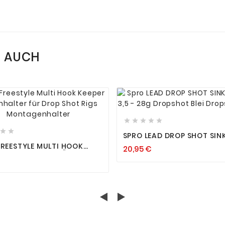
N AUCH














SPRO LEAD DROP SHOT SIN
BLEIE 3,5 - 28G DROPSHOT 
FREESTYLE MULTI HOOK
20,95 €
DROPSHOTBLEI
R HAKENHALTER FÜR DROP
RIGS MONTAGENHALTER