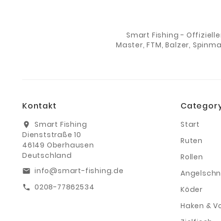
Smart Fishing - Offiziell
Master, FTM, Balzer, Spinm
Kontakt
Categor
Smart Fishing
Start
location_on
Dienststraße 10
Ruten
46149 Oberhausen
Deutschland
Rollen
info@smart-fishing.de
email
Angelschn
0208-77862534
call
Köder
Haken & V