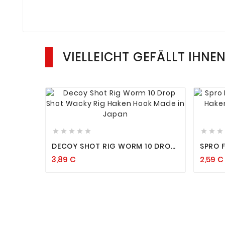
VIELLEICHT GEFÄLLT IHNE












DECOY SHOT RIG WORM 10 DROP
SPRO 
SHOT WACKY RIG HAKEN HOOK
KEEPE
3,89 €
2,59 €
MADE IN JAPAN
SHOT 