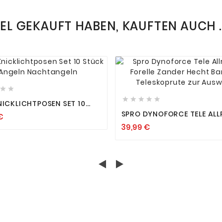
KEL GEKAUFT HABEN, KAUFTEN AUCH ..














NICKLICHTPOSEN SET 10
 ANGELN NACHTANGELN
SPRO DYNOFORCE TELE AL
€
FORELLE ZANDER HECHT B
39,99 €
TELESKOPRUTE ZUR AUSW