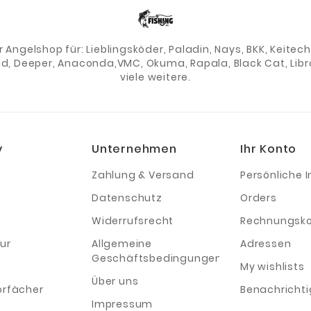
er Angelshop für: Lieblingsköder, Paladin, Nays, BKK, Keite
ad, Deeper, Anaconda,VMC, Okuma, Rapala, Black Cat, Libra
viele weitere.
y
Unternehmen
Ihr Konto
Zahlung & Versand
Persönliche I
Datenschutz
Orders
Widerrufsrecht
Rechnungsko
ur
Allgemeine
Adressen
Geschäftsbedingungen
My wishlists
Über uns
orfächer
Benachricht
Impressum