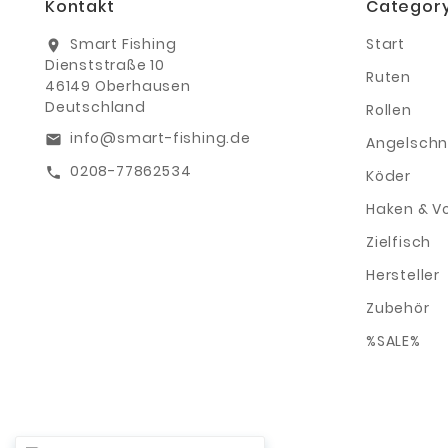
Kontakt
Categor
Smart Fishing
Start
location_on
Dienststraße 10
Ruten
46149 Oberhausen
Deutschland
Rollen
info@smart-fishing.de
email
Angelschn
0208-77862534
call
Köder
Haken & V
Zielfisch
Hersteller
Zubehör
%SALE%