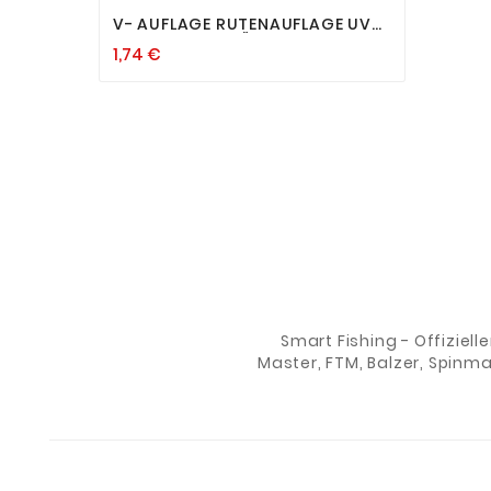
V- AUFLAGE RUTENAUFLAGE UV
RUTENHALTER FÜR ROD POD
1,74 €
SELBSTLEUCHTEND BANKSTICK
Smart Fishing - Offiziell
Master, FTM, Balzer, Spinm