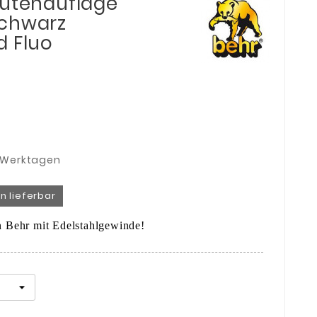
Rutenauflage
Schwarz
d Fluo
3 Werktagen
n lieferbar
Behr mit Edelstahlgewinde!