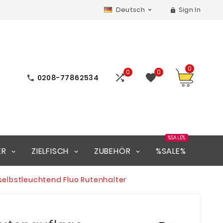
Deutsch
Sign In


0
0
0


0208-77862534

%SALE%
ER
ZIELFISCH
ZUBEHÖR
%SALE%
elbstleuchtend Fluo Rutenhalter