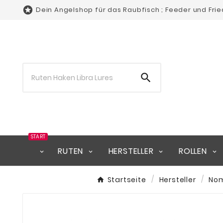

Dein Angelshop für das Raubfisch ; Feeder und Fri

START
RUTEN
HERSTELLER
ROLLEN
Startseite
Hersteller
No