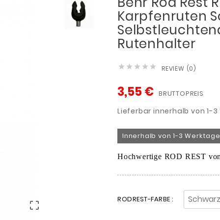
Behr Rod Rest 
Karpfenruten 
Selbstleuchten
Rutenhalter





REVIEW (0)
3,55 €
BRUTTOPREIS
Lieferbar innerhalb von 1-
Innerhalb von 1-3 Werktage
Hochwertige ROD REST von 
RODREST-FARBE :
