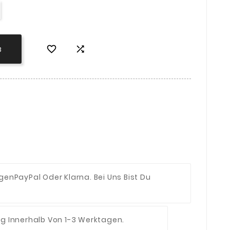


B
ngen
PayPal Oder Klarna. Bei Uns Bist Du
ng Innerhalb Von 1-3 Werktagen.