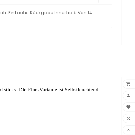
echt
Einfache Rückgabe Innerhalb Von 14

ticks. Die Fluo-Variante ist Selbstleuchtend.



