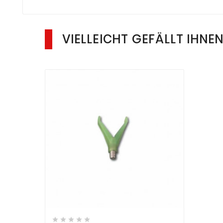
VIELLEICHT GEFÄLLT IHNE








