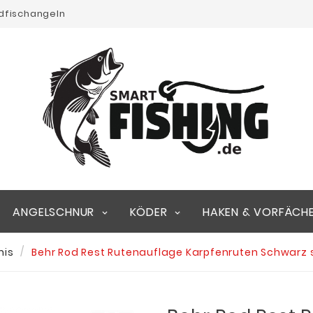
edfischangeln
ANGELSCHNUR
KÖDER
HAKEN & VORFÄCH
mis
Behr Rod Rest Rutenauflage Karpfenruten Schwarz s