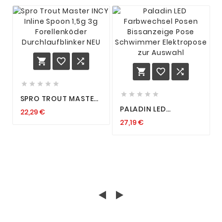
















SPRO TROUT MASTER
INCY INLINE SPOON
PALADIN LED
22,29 €
1,5G 3G
FARBWECHSEL POSEN
FORELLENKÖDER
27,19 €
BISSANZEIGE POSE
DURCHLAUFBLINKER
SCHWIMMER
NEU
ELEKTROPOSE ZUR
AUSWAHL