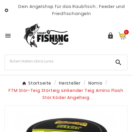
Dein Angelshop für das Raubfisch ; Feeder und

Friedfischangeln
0



Startseite
Hersteller
Nomis
FTM Stör-Teig Störteig sinkender Teig Amino Flash
Stör Köder Angelteig