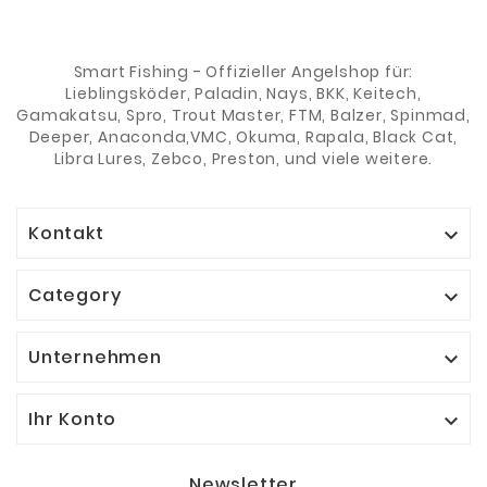
Smart Fishing - Offizieller Angelshop für:
Lieblingsköder, Paladin, Nays, BKK, Keitech,
Gamakatsu, Spro, Trout Master, FTM, Balzer, Spinmad,
Deeper, Anaconda,VMC, Okuma, Rapala, Black Cat,
Libra Lures, Zebco, Preston, und viele weitere.
Kontakt

Category

Unternehmen

Ihr Konto

Newsletter