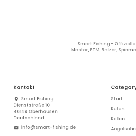
Smart Fishing - Offiziell
Master, FTM, Balzer, Spinm
Kontakt
Categor
Smart Fishing
Start
location_on
Dienststraße 10
Ruten
46149 Oberhausen
Deutschland
Rollen
info@smart-fishing.de
email
Angelschn