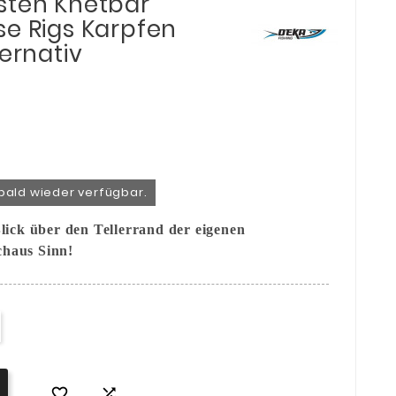
sten Knetbar
se Rigs Karpfen
ternativ
bald wieder verfügbar.
lick über den Tellerrand der eigenen
haus Sinn!

