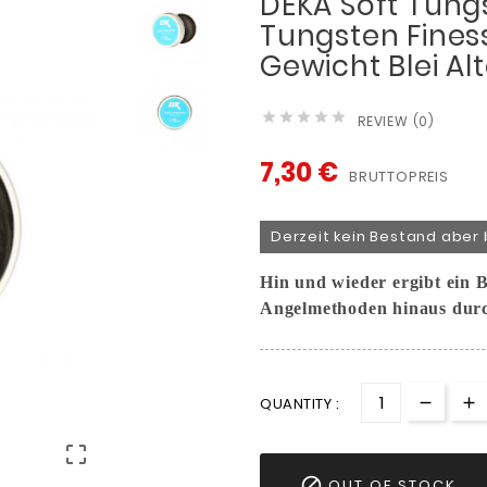
DEKA Soft Tung
Tungsten Fines
Gewicht Blei Al





REVIEW (0)
7,30 €
BRUTTOPREIS
Derzeit kein Bestand aber 
Hin und wieder ergibt ein B
Angelmethoden hinaus durc
QUANTITY :


OUT OF STOCK