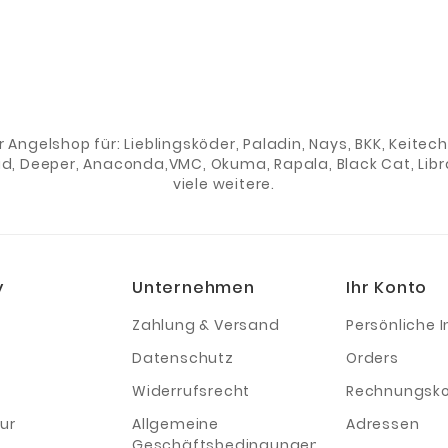
er Angelshop für: Lieblingsköder, Paladin, Nays, BKK, Keite
ad, Deeper, Anaconda,VMC, Okuma, Rapala, Black Cat, Libra
viele weitere.
y
Unternehmen
Ihr Konto
Zahlung & Versand
Persönliche I
Datenschutz
Orders
Widerrufsrecht
Rechnungsko
ur
Allgemeine
Adressen
Geschäftsbedingungen