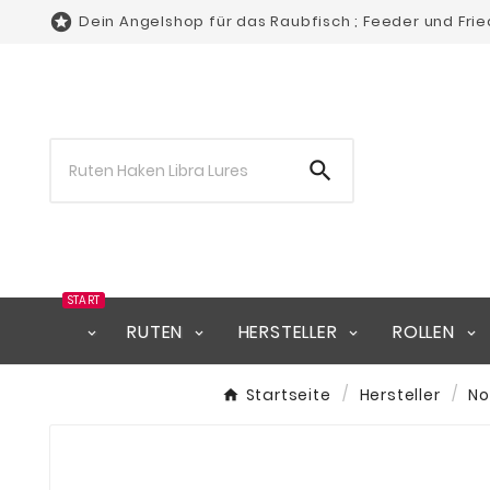

Dein Angelshop für das Raubfisch ; Feeder und Fri

START
RUTEN
HERSTELLER
ROLLEN
Startseite
Hersteller
No