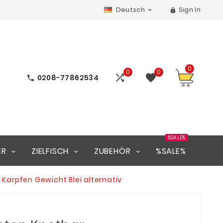
Deutsch
Sign In


0
0
0


0208-77862534

%SALE%
ER
ZIELFISCH
ZUBEHÖR
%SALE%
Karpfen Gewicht Blei alternativ