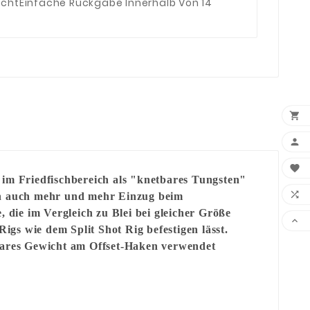
echt
Einfache Rückgabe Innerhalb Von 14



 im Friedfischbereich als "knetbares Tungsten"

 nun auch mehr und mehr Einzug beim
 die im Vergleich zu Blei bei gleicher Größe

igs wie dem Split Shot Rig befestigen lässt.
sbares Gewicht am Offset-Haken verwendet