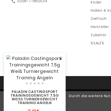
0208-77862534
call
Köder
Haken & V
Zielfisch
Hersteller
Zubehör
%SALE%






PALADIN CASTINGSPORT
TRAININGSGEWICHT 7,5G
Durch die weitere Nu
WEISS TURNIERGEWICHT T
RAINING ANGELN
21,49 €