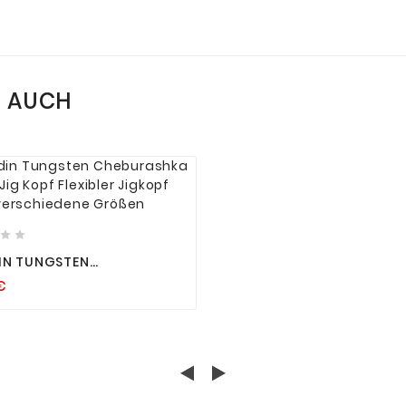
N AUCH






IN TUNGSTEN
RASHKA FLEX JIG KOPF
€
BLER JIGKOPF VERSCHIEDENE
EN