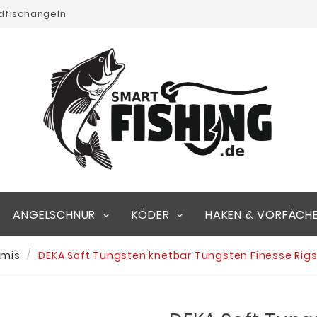
edfischangeln
ANGELSCHNUR
KÖDER
HAKEN & VORFÄCH
mis
DEKA Soft Tungsten knetbar Tungsten Finesse Rigs 