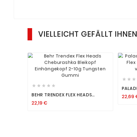
VIELLEICHT GEFÄLLT IHNE












PALAD
CHEBU
BEHR TRENDEX FLEX HEADS
22,69 
FLEXI
CHEBURASHKA BLEIKOPF
GRÖSS
22,19 €
EINHÄNGEKOPF 2-10G TUNGSTEN
GUMMI