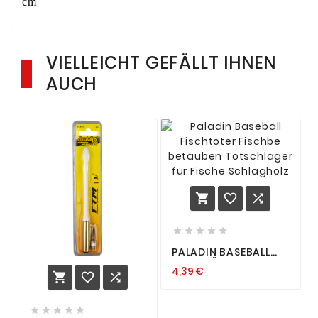
cm
VIELLEICHT GEFÄLLT IHNEN
AUCH








PALADIN BASEBALL
FISCHTÖTER FISCHBE
4,39 €
BETÄUBEN



TOTSCHLÄGER FÜR
FISCHE SCHLAGHOLZ




