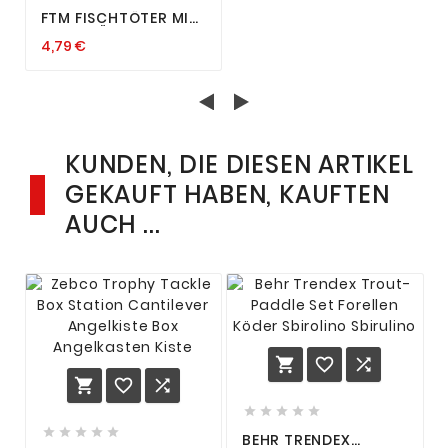
FTM FISCHTÖTER MIT
HAKENLÖSER UND
4,79 €
KLINGE EVO 24CM
FISHING TACKLE MAX
HAKEN 2IN1
KUNDEN, DIE DIESEN ARTIKEL
GEKAUFT HABEN, KAUFTEN
AUCH ...
















BEHR TRENDEX