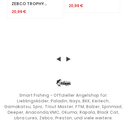
TROUT-PADDLE SET
ZEBCO TROPHY
20,99 €
FORELLEN KÖDER
TACKLE BOX STATION
SBIROLINO SBIRULINO
20,99 €
CANTILEVER
ANGELKISTE BOX
ANGELKASTEN KISTE
Smart Fishing - Offizieller Angelshop für:
Lieblingsköder, Paladin, Nays, BKK, Keitech,
Gamakatsu, Spro, Trout Master, FTM, Balzer, Spinmad,
Deeper, Anaconda,VMC, Okuma, Rapala, Black Cat,
Libra Lures, Zebco, Preston, und viele weitere.