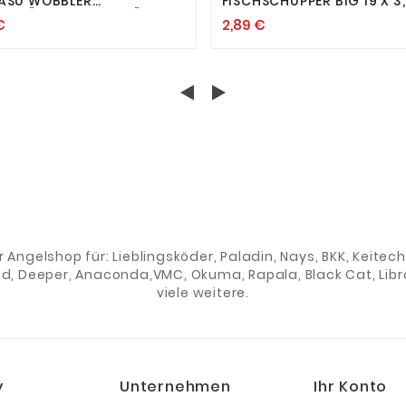
ASU WOBBLER
FISCHSCHUPPER BIG 19 X 3
LENKÖDER BARSCHKÖDER
FISHING TACKLE MAX
€
2,89 €
OBBLER 1,2G 2,9CM
ENTSCHUPPER ANGELN SC
EFE 0,5M
er Angelshop für: Lieblingsköder, Paladin, Nays, BKK, Keite
ad, Deeper, Anaconda,VMC, Okuma, Rapala, Black Cat, Libra
viele weitere.
y
Unternehmen
Ihr Konto