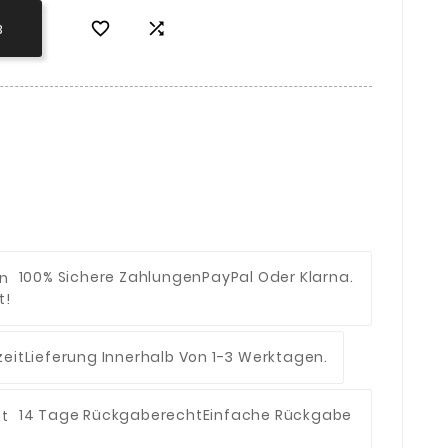


B
100% Sichere Zahlungen
PayPal Oder Klarna.
t!
eit
Lieferung Innerhalb Von 1-3 Werktagen.
14 Tage Rückgaberecht
Einfache Rückgabe