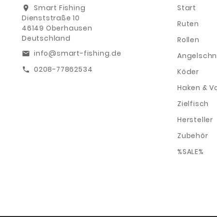
Smart Fishing
Start
location_on
Dienststraße 10
Ruten
46149 Oberhausen
Deutschland
Rollen
info@smart-fishing.de
email
Angelschn
0208-77862534
call
Köder
Haken & V
Zielfisch
Hersteller
Zubehör
%SALE%