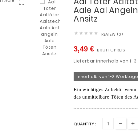
Aal Töter Aaltö

Aale Aal Angeln
Ansitz





REVIEW (0)
3,49 €
BRUTTOPREIS
Lieferbar innerhalb von 1-
Innerhalb von 1-3 Werktage
Ein wichtiges Zubehör wenn e
das unmittelbare Töten des A
QUANTITY :