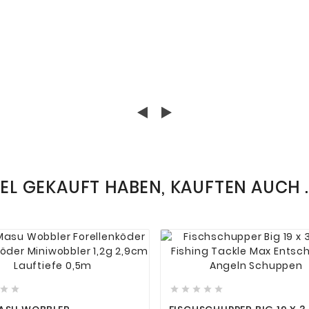
KEL GEKAUFT HABEN, KAUFTEN AUCH ..













