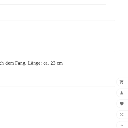
ach dem Fang. Länge: ca. 23 cm




