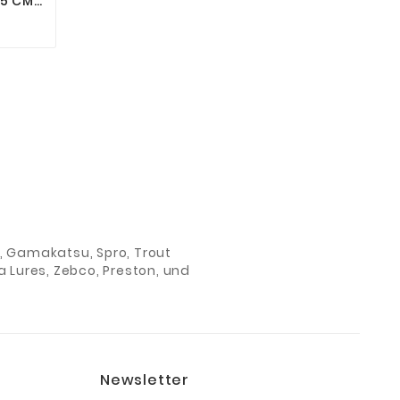
,5 CM
HUPPEN
ch, Gamakatsu, Spro, Trout
 Lures, Zebco, Preston, und
Newsletter