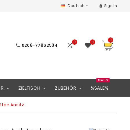
Deutsch
Sign In


0
0
0


0208-77862534

%SALE%
ER
ZIELFISCH
ZUBEHÖR
%SALE%
öten Ansitz