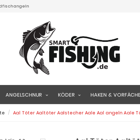
edfischangeln
ANGELSCHNUR
KÖDER
HAKEN & VORFÄCH
ite
Aal Töter Aaltöter Aalstecher Aale Aal angeln Aale T