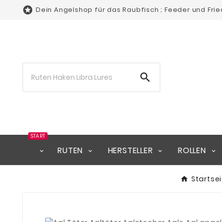

Dein Angelshop für das Raubfisch ; Feeder und Fri

START
RUTEN
HERSTELLER
ROLLEN
Startse