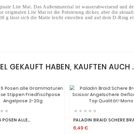
ginale Lite Mat. Das Außenmaterial ist wasserabweisend und der 
 originalen Lite Mat ist die Polsterung dicker, aber die aktuali
g lässt sich die Matte leicht einrollen und auf dem D-Ring ei
KEL GEKAUFT HABEN, KAUFTEN AUCH ..














5 POSEN ALLE
PALADIN BRAID SCHERE BR
ATUREN NEU POSE
SCISSOR ANGELSCHERE
6,49 €
EN FRIEDFISCHPOSE
GEFLOCHTENE TOP QUALIT
POSE 2-20G
MONO