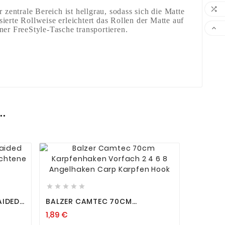

zentrale Bereich ist hellgrau, sodass sich die Matte
sierte Rollweise erleichtert das Rollen der Matte auf

ner FreeStyle-Tasche transportieren.
.










AIDED
BALZER CAMTEC 70CM
KARPFENHAKEN VORFACH 2 4 6 8
1,89 €
ÄT!
ANGELHAKEN CARP KARPFEN
HOOK