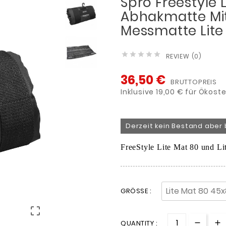
Spro Freestyle 
Abhakmatte Mi
Messmatte Lite





REVIEW (0)
36,50 €
BRUTTOPREIS
Inklusive 19,00 € für Ökost
Derzeit kein Bestand aber 
FreeStyle Lite Mat 80 und L
GRÖSSE :

QUANTITY :