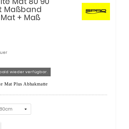
Lite Mat 80 90
t Maßband
 Mat + Maß
euer
bald wieder verfügbar.
ite Mat Plus Abhakmatte