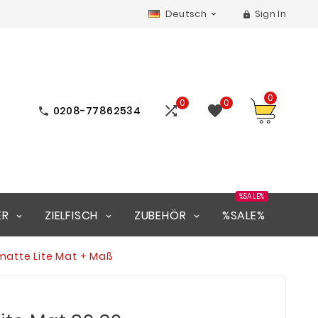
Deutsch
Sign In


0
0
0


0208-77862534

%SALE%
ER
ZIELFISCH
ZUBEHÖR
%SALE%
matte Lite Mat + Maß