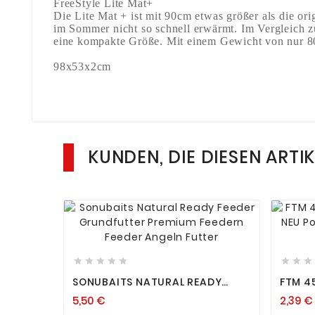
FreeStyle Lite Mat+
Die Lite Mat + ist mit 90cm etwas größer als die ori
im Sommer nicht so schnell erwärmt. Im Vergleich zur
eine kompakte Größe. Mit einem Gewicht von nur 800 
98x53x2cm
KUNDEN, DIE DIESEN ARTI












SONUBAITS NATURAL READY
FTM 4
FEEDER GRUNDFUTTER PREMIUM
GRAMM
5,50 €
2,39 €
FEEDERN FEEDER ANGELN FUTTER
STIPP
ANGEL