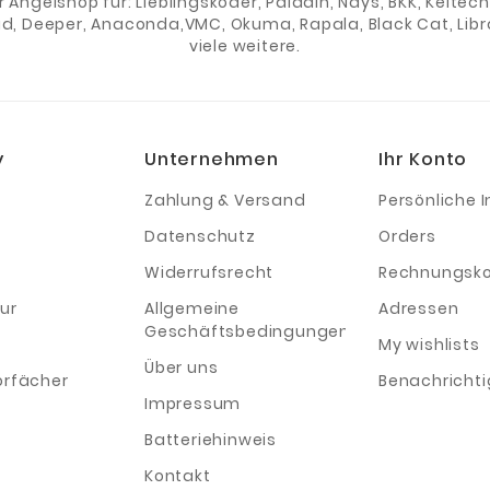
er Angelshop für: Lieblingsköder, Paladin, Nays, BKK, Keite
ad, Deeper, Anaconda,VMC, Okuma, Rapala, Black Cat, Libra
viele weitere.
y
Unternehmen
Ihr Konto
Zahlung & Versand
Persönliche I
Datenschutz
Orders
Widerrufsrecht
Rechnungsko
ur
Allgemeine
Adressen
Geschäftsbedingungen
My wishlists
Über uns
orfächer
Benachricht
Impressum
Batteriehinweis
Kontakt