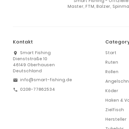
Smart Fishing - Offiziell
Master, FTM, Balzer, Spinm
Kontakt
Categor
Smart Fishing
Start
location_on
Dienststraße 10
Ruten
46149 Oberhausen
Deutschland
Rollen
info@smart-fishing.de
email
Angelschn
0208-77862534
call
Köder
Haken & V
Zielfisch
Hersteller
Zubehör