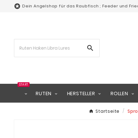

Dein Angelshop für das Raubfisch ; Feeder und Fri

START
RUTEN
HERSTELLER
ROLLEN
Startseite
Spro