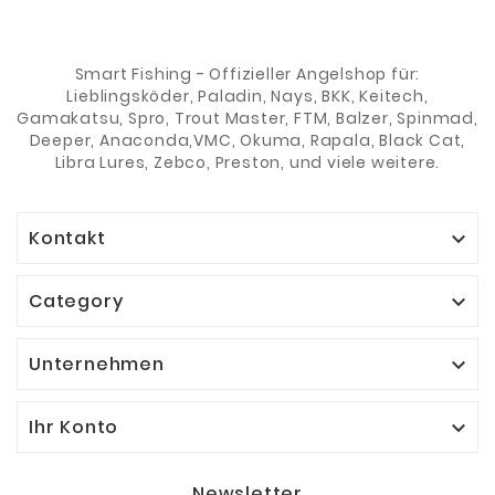
Smart Fishing - Offizieller Angelshop für:
Lieblingsköder, Paladin, Nays, BKK, Keitech,
Gamakatsu, Spro, Trout Master, FTM, Balzer, Spinmad,
Deeper, Anaconda,VMC, Okuma, Rapala, Black Cat,
Libra Lures, Zebco, Preston, und viele weitere.
Kontakt

Category

Unternehmen

Ihr Konto

Newsletter