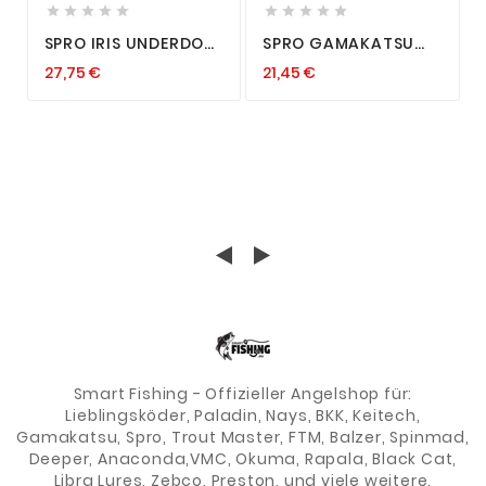










SPRO IRIS UNDERDOG
SPRO GAMAKATSU
7CM 13G WOBBLER
ROUND JIGHEAD JIG
27,75 €
21,45 €
HARDLURE HARDBAIT
90 HD JIGKÖPFE
HECHT ZANDER
RUNDKOPF JIGHAKEN
JERKBAIT NEU
3 STÜCK NEU
Smart Fishing - Offizieller Angelshop für:
Lieblingsköder, Paladin, Nays, BKK, Keitech,
Gamakatsu, Spro, Trout Master, FTM, Balzer, Spinmad,
Deeper, Anaconda,VMC, Okuma, Rapala, Black Cat,
Libra Lures, Zebco, Preston, und viele weitere.