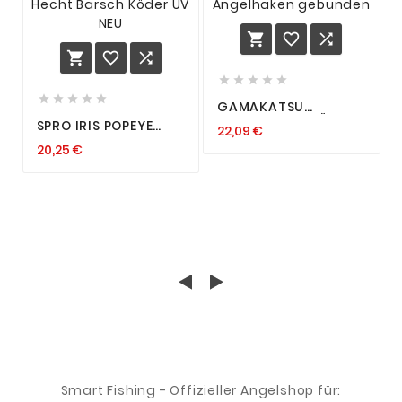
















GAMAKATSU
FORELLEN VORFÄCHER
SPRO IRIS POPEYE
22,09 €
VORFACH 3610N
SHAD 8CM 10CM
FORELLENHAKEN
20,25 €
12CM GUMMIFISCH
ANGELHAKEN
ZANDER HECHT
GEBUNDEN
BARSCH KÖDER UV
NEU
Smart Fishing - Offizieller Angelshop für: