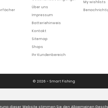
My wishlists
Über uns
orfächer
Benachricht
Impressum
Batteriehinweis
Kontakt
Sitemap
Shops
Ihr Kundenbereich
© 2026 - Smart Fishing
tzung dieser Website stimmen Sie den Allgemeinen Ges