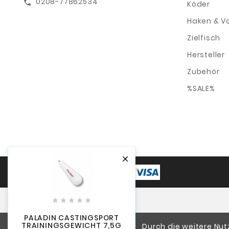
0208-77862534
call
Köder
Haken & V
Zielfisch
Hersteller
Zubehör
%SALE%






PALADIN CASTINGSPORT
TRAININGSGEWICHT 7,5G
Durch die weitere Nu