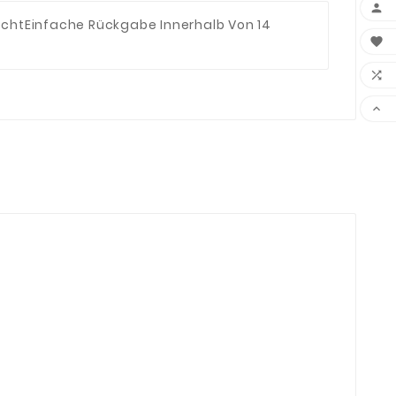

echt
Einfache Rückgabe Innerhalb Von 14


