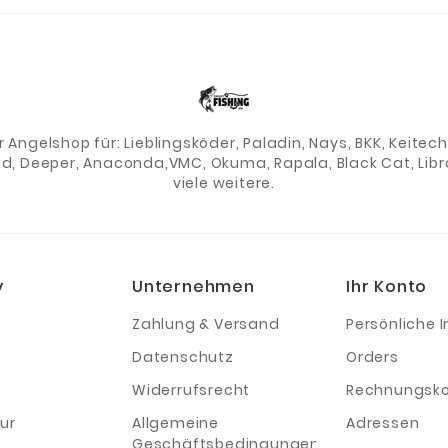
er Angelshop für: Lieblingsköder, Paladin, Nays, BKK, Keite
ad, Deeper, Anaconda,VMC, Okuma, Rapala, Black Cat, Libra
viele weitere.
y
Unternehmen
Ihr Konto
Zahlung & Versand
Persönliche I
Datenschutz
Orders
Widerrufsrecht
Rechnungsko
ur
Allgemeine
Adressen
Geschäftsbedingungen