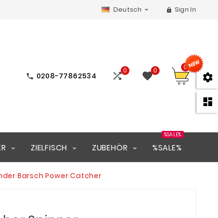
Deutsch
Sign In


0
0
0


0208-77862534



%SALE%
ER
ZIELFISCH
ZUBEHÖR
%SALE%
ander Barsch Power Catcher