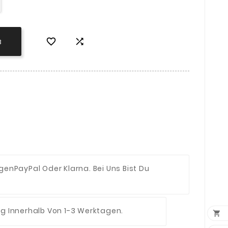


B
ngen
PayPal Oder Klarna. Bei Uns Bist Du
ng Innerhalb Von 1-3 Werktagen.
