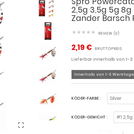
Spro Powercatc
2,5g 3,5g 5g 8g
Zander Barsch





REVIEW (0)
2,19 €
BRUTTOPREIS
Lieferbar innerhalb von 1-
Innerhalb von 1-3 Werktage
KÖDER-FARBE :
KÖDER-GEWICHT :
