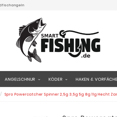
edfischangeln
ANGELSCHNUR
KÖDER
HAKEN & VORFÄCH
Spro Powercatcher Spinner 2,5g 3,5g 5g 8g 11g Hecht Z