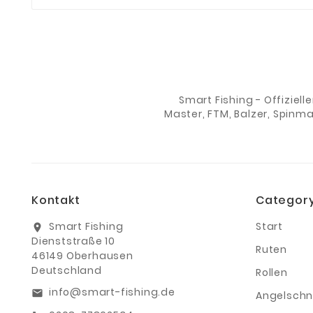
Smart Fishing - Offiziell
Master, FTM, Balzer, Spinm
Kontakt
Categor
Smart Fishing
Start
location_on
Dienststraße 10
Ruten
46149 Oberhausen
Deutschland
Rollen
info@smart-fishing.de
email
Angelschn