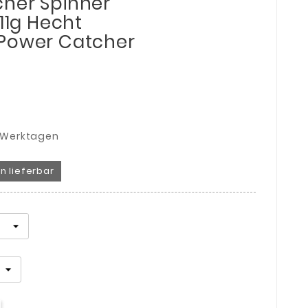
her Spinner
 11g Hecht
 Power Catcher
3 Werktagen
n lieferbar