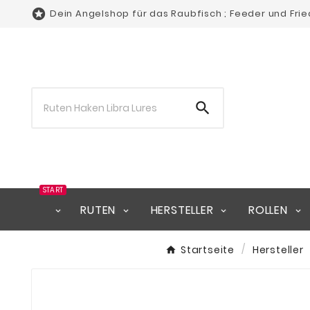

Dein Angelshop für das Raubfisch ; Feeder und Fri

START
RUTEN
HERSTELLER
ROLLEN
Startseite
Hersteller