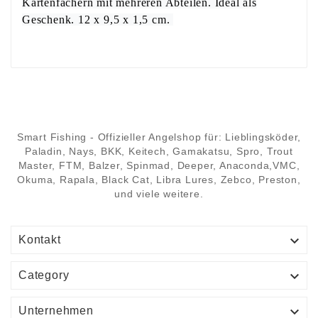
Kartenfächern mit mehreren Abteilen. Ideal als
Geschenk. 12 x 9,5 x 1,5 cm.
Smart Fishing - Offizieller Angelshop für: Lieblingsköder,
Paladin, Nays, BKK, Keitech, Gamakatsu, Spro, Trout
Master, FTM, Balzer, Spinmad, Deeper, Anaconda,VMC,
Okuma, Rapala, Black Cat, Libra Lures, Zebco, Preston,
und viele weitere.

Kontakt

Category

Unternehmen