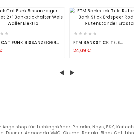














 CAT FUNK BISSANZEIGER
FTM BANKSTICK TELE
 SET 2+1
RUTENHALTER BANK STICK
 €
24,69 €
TICKHALTER WELS WALLER
ERDSPEER ROD POD
RO
RUTENSTÄNDER ERDSTAB
er Angelshop für: Lieblingsköder, Paladin, Nays, BKK, Keite
ad, Deeper, Anaconda,VMC, Okuma, Rapala, Black Cat, Libra