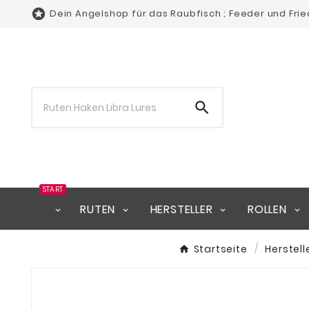

Dein Angelshop für das Raubfisch ; Feeder und Fri

START
RUTEN
HERSTELLER
ROLLEN
Startseite
Herstell