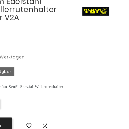
m Edelstahl
llerrutenhalter
r V2A
3 Werktagen
fügbar
efan Seuß' Spezial Welsrutenhalter


B