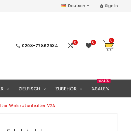
Deutsch
Sign In


0
0
0


0208-77862534

%SALE%
ER
ZIELFISCH
ZUBEHÖR
%SALE%
lter Welsrutenhalter V2A