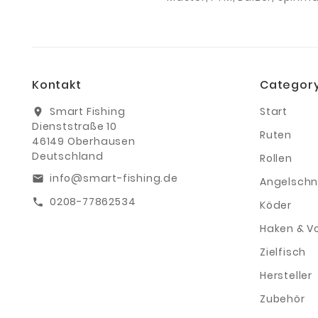
Kontakt
Categor
Smart Fishing
Start
location_on
Dienststraße 10
Ruten
46149 Oberhausen
Deutschland
Rollen
info@smart-fishing.de
email
Angelschn
0208-77862534
call
Köder
Haken & V
Zielfisch
Hersteller
Zubehör