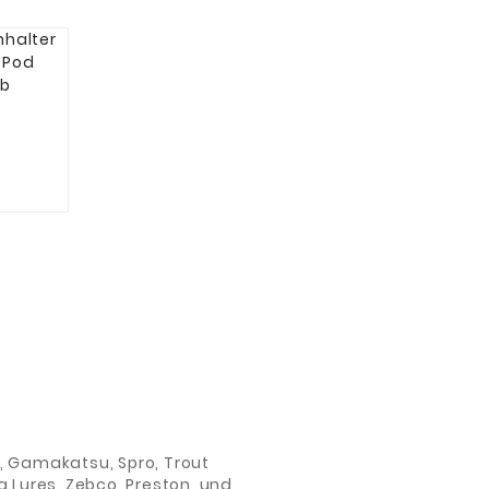

ch, Gamakatsu, Spro, Trout
 Lures, Zebco, Preston, und