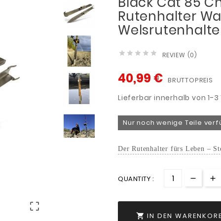
Black Cat 85 C
Rutenhalter Wa
Welsrutenhalte





REVIEW (0)
40,99 €
BRUTTOPREIS
Lieferbar innerhalb von 1-
Nur noch wenige Teile ver
Der Rutenhalter fürs Leben – St
QUANTITY :

IN DEN WARENKOR
