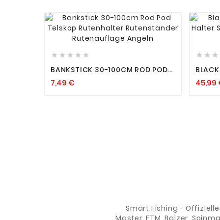












BANKSTICK 30-100CM ROD POD
BLACK
TELSKOP RUTENHALTER
HALTER
7,49 €
45,99
RUTENSTÄNDER RUTENAUFLAGE
BANKS
ANGELN
ELEKT
Smart Fishing - Offiziell
Master, FTM, Balzer, Spinm