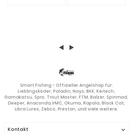
50/60/70 KG WELS
STÄRKEN ZUR
WALLER
AUSWAHL WALLER-
SHOP 1MM
Smart Fishing - Offizieller Angelshop für:
Lieblingsköder, Paladin, Nays, BKK, Keitech,
Gamakatsu, Spro, Trout Master, FTM, Balzer, Spinmad,
Deeper, Anaconda,VMC, Okuma, Rapala, Black Cat,
Libra Lures, Zebco, Preston, und viele weitere.
Kontakt
