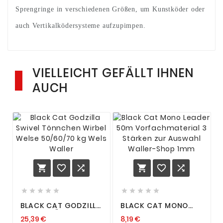
Sprengringe in verschiedenen Größen, um Kunstköder oder
auch Vertikalködersysteme aufzupimpen.
VIELLEICHT GEFÄLLT IHNEN
AUCH
















BLACK CAT GODZILLA
BLACK CAT MONO
SWIVEL TÖNNCHEN
LEADER 50M
25,39 €
8,19 €
WIRBEL WELSE
VORFACHMATERIAL 3