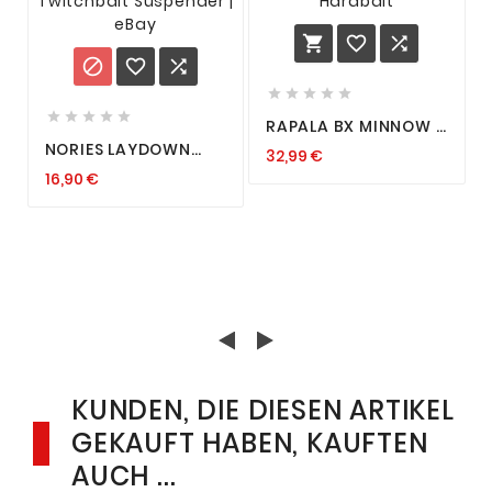
















RAPALA BX MINNOW 7
CM 10 CM WOBBLER
NORIES LAYDOWN
32,99 €
HECHT ZANDER
MINNOW JUST
BARSCH BALSAHOLZ
16,90 €
WAKASAGI 73MM
HARDBAIT
WOBBLER BARSCH
TWITCHBAIT
SUSPENDER
KUNDEN, DIE DIESEN ARTIKEL
GEKAUFT HABEN, KAUFTEN
AUCH ...