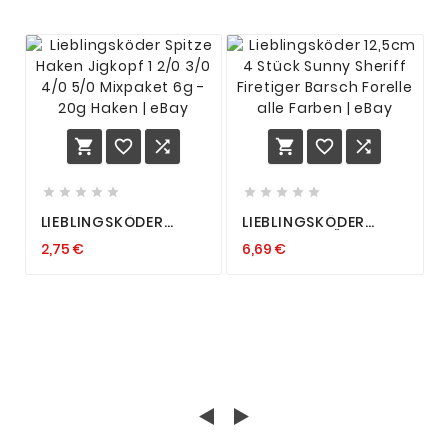
















LIEBLINGSKÖDER
LIEBLINGSKÖDER
SPITZE HAKEN
12,5CM 4 STÜCK
2,75 €
6,69 €
JIGKOPF 1 2/0 3/0 4/0
SUNNY SHERIFF
5/0 NEO BLACKHEADS
FIRETIGER BARSCH
MIXPAKET 4G - 24G
FORELLE ALLE FARBEN
HAKEN