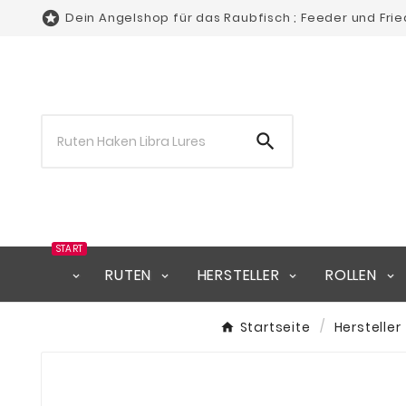

Dein Angelshop für das Raubfisch ; Feeder und Fri

START
RUTEN
HERSTELLER
ROLLEN
Startseite
Hersteller