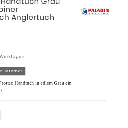
e Handtuch Grau
biner
ch Anglertuch
3 Werktagen
n lieferbar
Frottee Handtuch in edlem Grau ein
s.