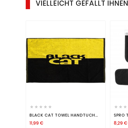
VIELLEICHT GEFÄLLT IHNE












BLACK CAT TOWEL HANDTUCH
SPRO 
ANGELHANDTUCH BAUMWOLLE
HANDT
11,99 €
8,29 €
60X40CM
ANGE