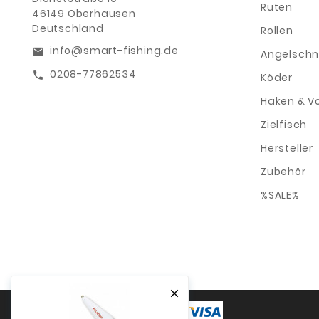
Ruten
46149 Oberhausen
Deutschland
Rollen
info@smart-fishing.de
email
Angelschn
0208-77862534
call
Köder
Haken & V
Zielfisch
Hersteller
Zubehör
%SALE%
