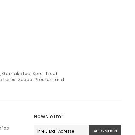
ch, Gamakatsu, Spro, Trout
 Lures, Zebco, Preston, und
Newsletter
nfos
ABONNIEREN