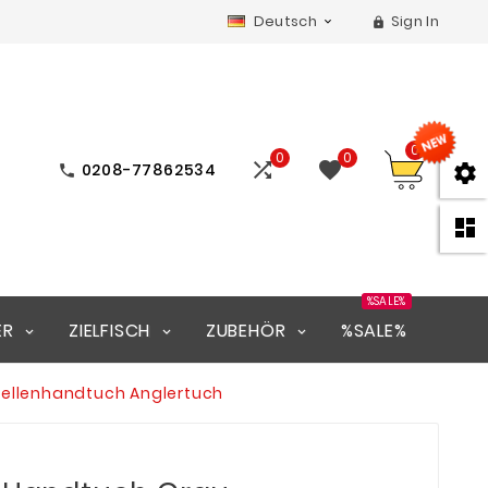
Deutsch
Sign In


0
0
0


0208-77862534



%SALE%
ER
ZIELFISCH
ZUBEHÖR
%SALE%
rellenhandtuch Anglertuch