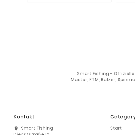
Smart Fishing - Offiziell
Master, FTM, Balzer, Spinm
Kontakt
Categor
Smart Fishing
Start
location_on
Dienststraße 10