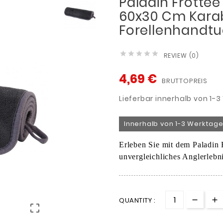
Paladin Frotte
60x30 Cm Kara
Forellenhandtu





REVIEW (0)
4,69 €
BRUTTOPREIS
Lieferbar innerhalb von 1-
Innerhalb von 1-3 Werktage
Erleben Sie mit dem Paladin 
unvergleichliches Anglerlebni
QUANTITY :
