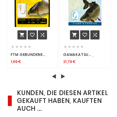
















FTM GEBUNDENE
GAMAKATSU
KARPFENHAKEN 70CM
KARPFEN VORFÄCHER
1,69 €
21,79 €
VORFACH ALLE
VORFACH 3510F
GRÖSSEN
HAKEN
ANGELHAKEN K
KARPFENHAKEN HOOK
ARPFEN
ZUR AUSWAHL
KUNDEN, DIE DIESEN ARTIKEL
GEKAUFT HABEN, KAUFTEN
AUCH ...