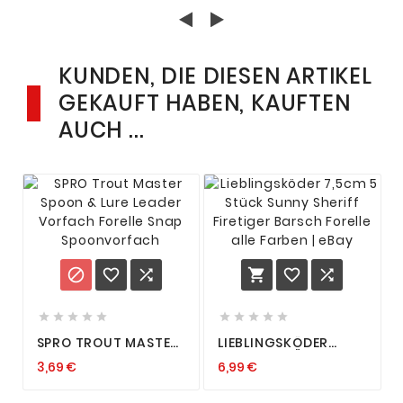
UNSICHTBAR
KUNDEN, DIE DIESEN ARTIKEL
GEKAUFT HABEN, KAUFTEN
AUCH ...
















SPRO TROUT MASTER
LIEBLINGSKÖDER
SPOON & LURE LEADER
7,5CM 5 STÜCK
3,69 €
6,99 €
VORFACH FORELLE
SUNNY SHERIFF
SNAP
FIRETIGER BARSCH
SPOONVORFACH
FORELLE ALLE FARBEN