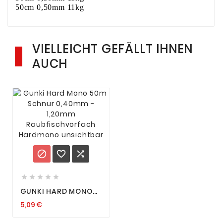
50cm 0,50mm 11kg
VIELLEICHT GEFÄLLT IHNEN
AUCH








GUNKI HARD MONO
50M SCHNUR 0,40MM
5,09 €
- 1,20MM
RAUBFISCHVORFACH
HARDMONO