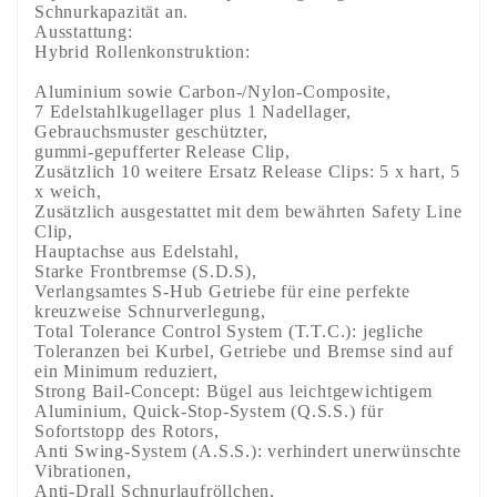
Schnurkapazität an.
Ausstattung:
Hybrid Rollenkonstruktion:
Aluminium sowie Carbon-/Nylon-Composite,
7 Edelstahlkugellager plus 1 Nadellager,
Gebrauchsmuster geschützter,
gummi-gepufferter Release Clip,
Zusätzlich 10 weitere Ersatz Release Clips: 5 x hart, 5
x weich,
Zusätzlich ausgestattet mit dem bewährten Safety Line
Clip,
Hauptachse aus Edelstahl,
Starke Frontbremse (S.D.S),
Verlangsamtes S-Hub Getriebe für eine perfekte
kreuzweise Schnurverlegung,
Total Tolerance Control System (T.T.C.): jegliche
Toleranzen bei Kurbel, Getriebe und Bremse sind auf
ein Minimum reduziert,
Strong Bail-Concept: Bügel aus leichtgewichtigem
Aluminium, Quick-Stop-System (Q.S.S.) für
Sofortstopp des Rotors,
Anti Swing-System (A.S.S.): verhindert unerwünschte
Vibrationen,
Anti-Drall Schnurlaufröllchen,