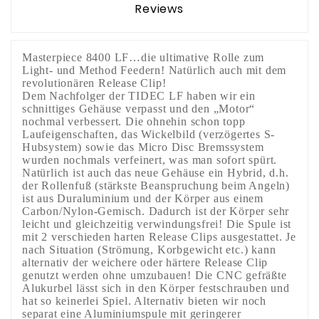
Reviews
Masterpiece 8400 LF…die ultimative Rolle zum
Light- und Method Feedern! Natürlich auch mit dem
revolutionären Release Clip!
Dem Nachfolger der TIDEC LF haben wir ein
schnittiges Gehäuse verpasst und den „Motor“
nochmal verbessert. Die ohnehin schon topp
Laufeigenschaften, das Wickelbild (verzögertes S-
Hubsystem) sowie das Micro Disc Bremssystem
wurden nochmals verfeinert, was man sofort spürt.
Natürlich ist auch das neue Gehäuse ein Hybrid, d.h.
der Rollenfuß (stärkste Beanspruchung beim Angeln)
ist aus Duraluminium und der Körper aus einem
Carbon/Nylon-Gemisch. Dadurch ist der Körper sehr
leicht und gleichzeitig verwindungsfrei! Die Spule ist
mit 2 verschieden harten Release Clips ausgestattet. Je
nach Situation (Strömung, Korbgewicht etc.) kann
alternativ der weichere oder härtere Release Clip
genutzt werden ohne umzubauen! Die CNC gefräßte
Alukurbel lässt sich in den Körper festschrauben und
hat so keinerlei Spiel. Alternativ bieten wir noch
separat eine Aluminiumspule mit geringerer