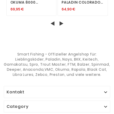
OKUMA 8000
PALADIN COLORADO
POWERLINER PRO PLP
FREE FREILAUFROLLE
69,95 €
64,90 €
FREILAUFROLLE
2500 6000 5+1
KARPFENROLLE FEEDER
FEEDERROLLE KARPFEN
5 KUGELLAGE
ANGELROLLE
Smart Fishing - Offizieller Angelshop für:
Lieblingsköder, Paladin, Nays, BKK, Keitech,
Gamakatsu, Spro, Trout Master, FTM, Balzer, Spinmad,
Deeper, Anaconda,VMC, Okuma, Rapala, Black Cat,
Libra Lures, Zebco, Preston, und viele weitere.
Kontakt

Category
