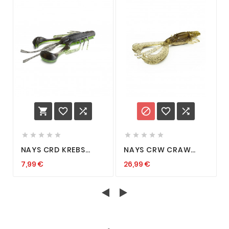
















NAYS CRD KREBS
NAYS CRW CRAW
CRAW SHRIMP
6,4CM 8
7,99 €
26,99 €
CAROLINA HECHT
GUMMIKREBSE
BARSCH ZANDER
SPINNKÖDER FÜR
KÖDER TPE KÖDER
BARSCH UND ZANDER
HECHT NEU