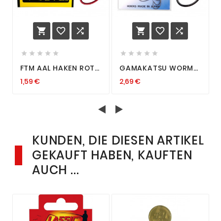
















FTM AAL HAKEN ROT
GAMAKATSU WORM
GEBUNDEN 70 CM
36 HOOK
1,59 €
2,69 €
ALLE GRÖSSEN G
ANGELHAKEN
RUNDANGELN A
WURMHAKEN
ALHAKEN W
PLATTFISCHE
URMHAKEN
BUTTHAKEN HAKEN
SALZW
KUNDEN, DIE DIESEN ARTIKEL
GEKAUFT HABEN, KAUFTEN
AUCH ...