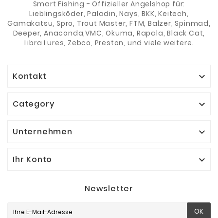
Smart Fishing - Offizieller Angelshop für:
Lieblingsköder, Paladin, Nays, BKK, Keitech,
Gamakatsu, Spro, Trout Master, FTM, Balzer, Spinmad,
Deeper, Anaconda,VMC, Okuma, Rapala, Black Cat,
Libra Lures, Zebco, Preston, und viele weitere.
Kontakt

Category

Unternehmen

Ihr Konto

Newsletter
OK