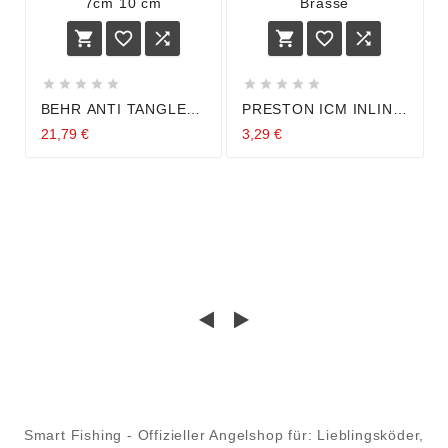
















BEHR ANTI TANGLE
PRESTON ICM INLINE
BOOM FUTTERKORB
BANJO XR
21,79 €
3,29 €
BLEIMONTAGE
FEEDERKORB
CHROME SET
FUTTERKORB
ABSTANDHALTER
GRUNDANGELN
7CM 10 CM
FEEDERN BRASSE
Smart Fishing - Offizieller Angelshop für: Lieblingsköder,