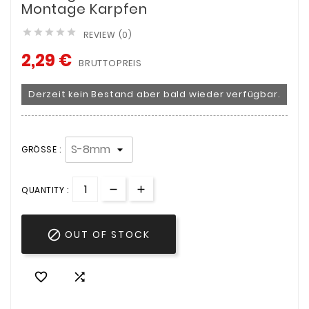
Montage Karpfen





REVIEW (0)
2,29 €
BRUTTOPREIS
Derzeit kein Bestand aber bald wieder verfügbar.
GRÖSSE :
QUANTITY :

OUT OF STOCK

