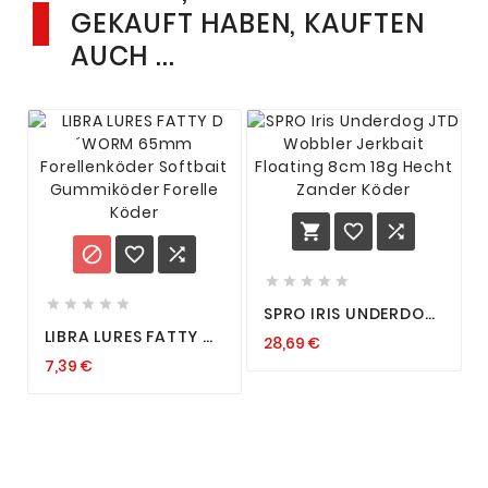
GEKAUFT HABEN, KAUFTEN
AUCH ...
















SPRO IRIS UNDERDOG
JTD WOBBLER
LIBRA LURES FATTY D
28,69 €
JERKBAIT FLOATING
´WORM 65MM
8CM 18G HECHT
7,39 €
FORELLENKÖDER
ZANDER KÖDER
SOFTBAIT
GUMMIKÖDER
FORELLE KÖDER