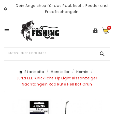
Dein Angelshop für das Raubfisch ; Feeder und

Friedfischangeln
0



Startseite
Hersteller
Nomis
JENZI LED Knicklicht Tip Light Bissanzeiger
Nachtangeln Rod Rute Hell Rot Grün