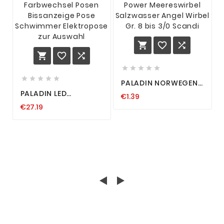
















PALADIN NORWEGEN
POWER MEERESWIRBEL
PALADIN LED
€1.39
SALZWASSER ANGEL
FARBWECHSEL POSEN
WIRBEL GR. 8 BIS 3/0
€27.19
BISSANZEIGE POSE
SCANDI
SCHWIMMER
ELEKTROPOSE ZUR
AUSWAHL