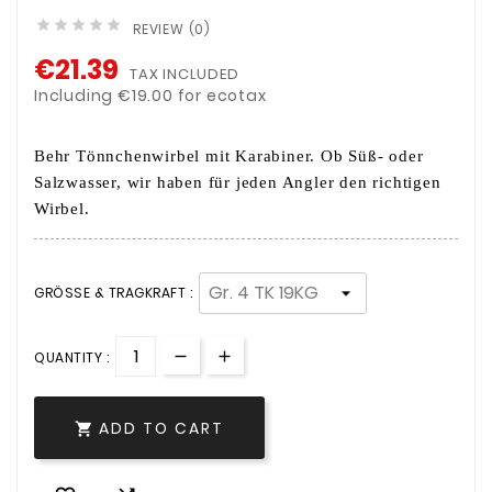





REVIEW (0)
€21.39
TAX INCLUDED
Including €19.00 for ecotax
Behr Tönnchenwirbel mit Karabiner. Ob Süß- oder
Salzwasser, wir haben für jeden Angler den richtigen
Wirbel.
GRÖSSE & TRAGKRAFT :
QUANTITY :
ADD TO CART
