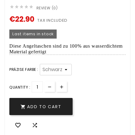





REVIEW (0)
€22.90
TAX INCLUDED
Last items in stock
Diese Angeltaschen sind zu 100% aus wasserdichtem
Material gefertigt
PRÄZISE FARBE :
QUANTITY :
ADD TO CART


