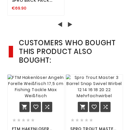
SPRO BACK PACK
BAG INKL: 4 X
€69.90
KÖDERBOX,
RUCKSACK, TACKLE
TASCHE, 27 X 21 X
41CM
CUSTOMERS WHO BOUGHT
THIS PRODUCT ALSO
BOUGHT:
















FTM HAKENLÖSER
SPRO TROUT MASTER