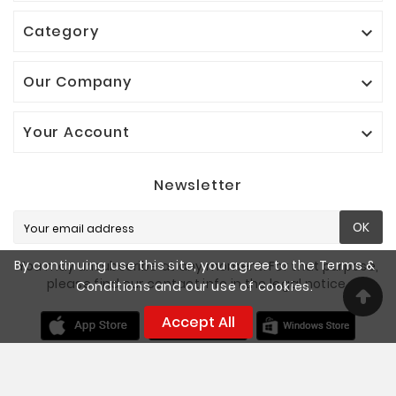
Category

Our Company

Your Account

Newsletter
OK
By continuing use this site, you agree to the Terms &
You may unsubscribe at any moment. For that purpose,
please find our contact info in the legal notice.
Conditions and our use of cookies.
Accept All