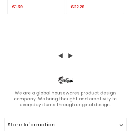
ANGELN FORELLE
3 BARREL SNAP
€1.39
€22.29
WEISSFISCH 17,5 CM F
SWIVEL WIRBEL 12 14
ISHING TACKLE MAX W
16 18 20 22
EISSFISCH
MEHRFACHWIRBEL
We are a global housewares product design
company. We bring thought and creativity to
everyday items through original design.
Store Information
