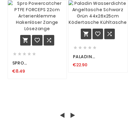
















PALADIN
WASSERDICHTE
SPRO
€22.90
ANGELTASCHE
POWERCATCHER PTFE
SCHWARZ GRÜN
€8.49
FORCEPS 22CM
44X26X25CM
ARTERIENKLEMME
KÖDERTASCHE
HAKENLÖSER ZANGE
KÜHLTASCHE
LÖSEZANGE