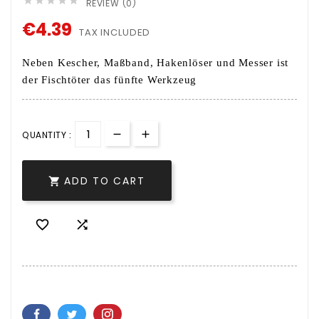





REVIEW (0)
€4.39
TAX INCLUDED
Neben Kescher, Maßband, Hakenlöser und Messer ist
der Fischtöter das fünfte Werkzeug
QUANTITY :
ADD TO CART


