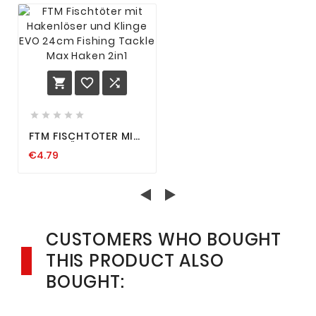








FTM FISCHTÖTER MIT
HAKENLÖSER UND
€4.79
KLINGE EVO 24CM
FISHING TACKLE MAX
HAKEN 2IN1
CUSTOMERS WHO BOUGHT
THIS PRODUCT ALSO
BOUGHT: