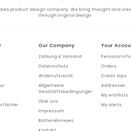
ares product design company. We bring thought and creat
through original design.
y
Our Company
Your Accou
Zahlung & Versand
Personal info
Datenschutz
Orders
Widerrufsrecht
Credit slips
ur
Allgemeine
Addresses
Geschäftsbedingungen
My wishlists
Über uns
orfächer
My alerts
Impressum
Batteriehinweis
Kontakt