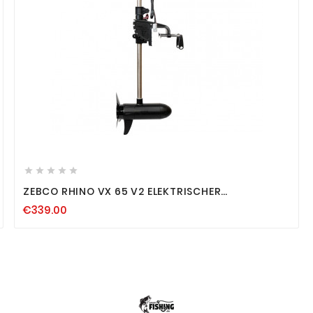









ZEBCO RHINO VX 65 V2 ELEKTRISCHER
AUSSENBORDMOTOR 12 VOLT BELLY BOOT NEUES M
€339.00
ODELL