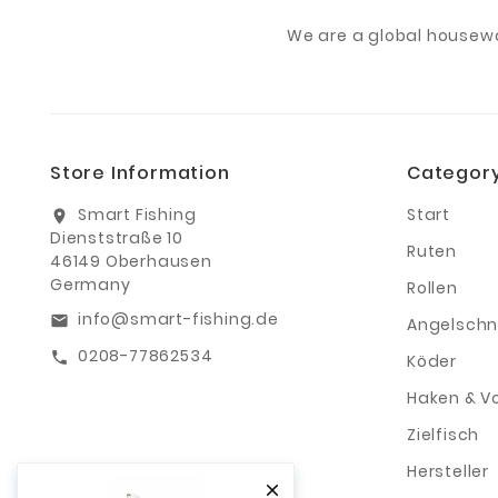
We are a global housew
Store Information
Categor
Smart Fishing
Start
location_on
Dienststraße 10
Ruten
46149 Oberhausen
Germany
Rollen
info@smart-fishing.de
email
Angelschn
0208-77862534
call
Köder
Haken & V
Zielfisch
Hersteller
