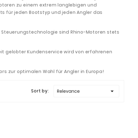
motoren zu einem extrem langlebigen und
ts für jeden Bootstyp und jeden Angler das
 Steuerungstechnologie sind Rhino-Motoren stets
eit gelobter Kundenservice wird von erfahrenen
s zur optimalen Wahl für Angler in Europa!

Sort by:
Relevance