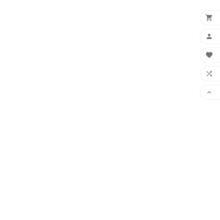




