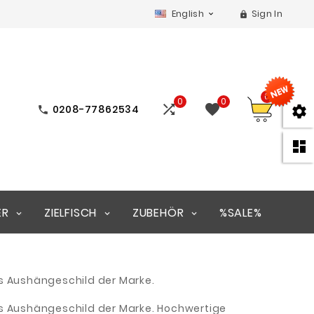
English
Sign In


0
0
0


0208-77862534



ER
ZIELFISCH
ZUBEHÖR
%SALE%
as Aushängeschild der Marke.
as Aushängeschild der Marke. Hochwertige