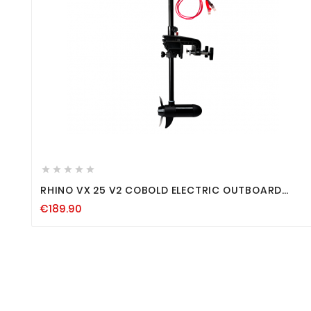









RHINO VX 25 V2 COBOLD ELECTRIC OUTBOARD
MOTOR VX 24 NACHFOLGER ANGEL BOOT BELLY
€189.90